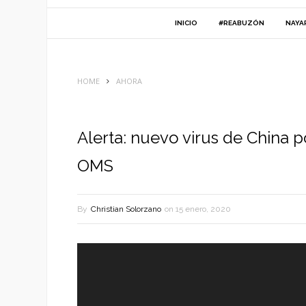
INICIO
#REABUZÓN
NAYA
HOME
AHORA
Alerta: nuevo virus de China p
OMS
By
Christian Solorzano
on
15 enero, 2020
Reproductor
de
vídeo