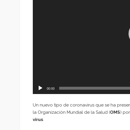
00:00
Un nuevo tipo de coronavirus que se ha presen
la Organización Mundial de la Salud (
OMS
) po
virus
.