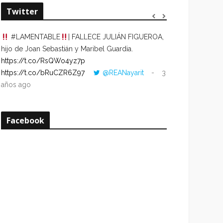
Twitter
#LAMENTABLE
| FALLECE JULIÁN FIGUEROA,
“VOLVER AL HO
hijo de Joan Sebastián y Maribel Guardia.
CUANDO LA HOR
https://t.co/RsQWo4yz7p
CON LA HORA DE
https://t.co/bRuCZR6Z97
@REANayarit
3
https://t.co/e1s
años ago
años ago
Facebook