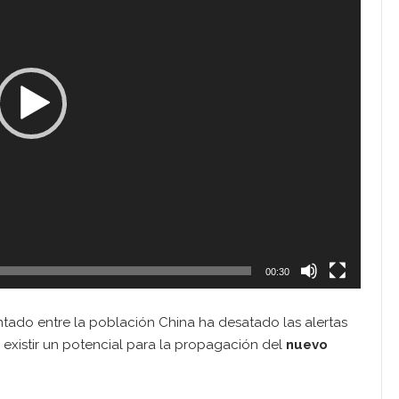
00:30
tado entre la población China ha desatado las alertas
r existir un potencial para la propagación del
nuevo