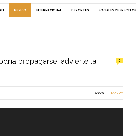
RIT
MÉXICO
INTERNACIONAL
DEPORTES
SOCIALES Y ESPECTÁC
odría propagarse, advierte la
0
Ahora
México