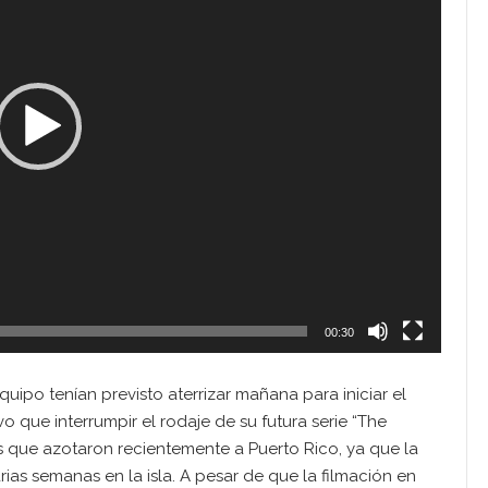
00:30
quipo tenían previsto aterrizar mañana para iniciar el
o que interrumpir el rodaje de su futura serie “The
s que azotaron recientemente a Puerto Rico, ya que la
rias semanas en la isla. A pesar de que la filmación en