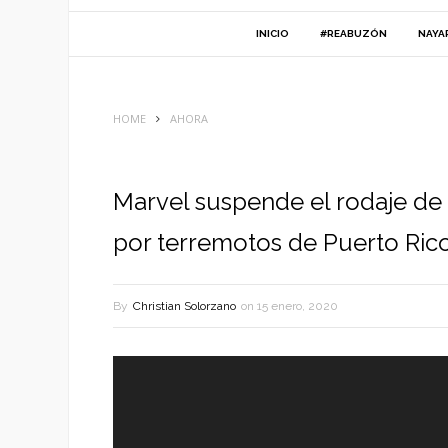
INICIO
#REABUZÓN
NAYA
HOME
AHORA
Marvel suspende el rodaje de 
por terremotos de Puerto Ric
By
Christian Solorzano
on
15 enero, 2020
Reproductor
de
vídeo