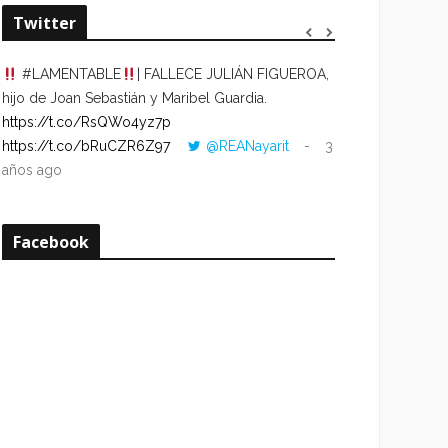
Twitter
#LAMENTABLE
| FALLECE JULIÁN FIGUEROA,
“VOLVER AL HO
hijo de Joan Sebastián y Maribel Guardia.
CUANDO LA HOR
https://t.co/RsQWo4yz7p
CON LA HORA DE
https://t.co/bRuCZR6Z97
@REANayarit
3
https://t.co/e1s
años ago
años ago
Facebook