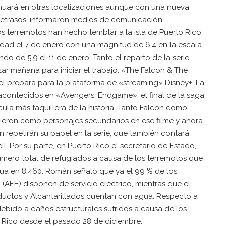
inuará en otras localizaciones aunque con una nueva
 retrasos, informaron medios de comunicación
ios terremotos han hecho temblar a la isla de Puerto Rico
edad el 7 de enero con una magnitud de 6,4 en la escala
do de 5,9 el 11 de enero. Tanto el reparto de la serie
zar mañana para iniciar el trabajo. «The Falcon & The
vel prepara para la plataforma de «streaming» Disney+. La
 acontecidos en «Avengers: Endgame», el final de la saga
cula más taquillera de la historia. Tanto Falcon como
cieron como personajes secundarios en ese filme y ahora
n repetirán su papel en la serie, que también contará
. Por su parte, en Puerto Rico el secretario de Estado,
mero total de refugiados a causa de los terremotos que
itúa en 8.460. Román señaló que ya el 99 % de los
(AEE) disponen de servicio eléctrico, mientras que el
eductos y Alcantarillados cuentan con agua. Respecto a
debido a daños estructurales sufridos a causa de los
o Rico desde el pasado 28 de diciembre.