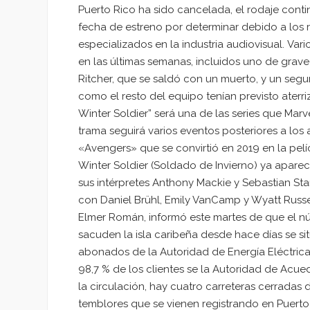
Puerto Rico ha sido cancelada, el rodaje cont
fecha de estreno por determinar debido a los
especializados en la industria audiovisual. Var
en las últimas semanas, incluidos uno de grav
Ritcher, que se saldó con un muerto, y un segun
como el resto del equipo tenían previsto aterri
Winter Soldier” será una de las series que Mar
trama seguirá varios eventos posteriores a los
«Avengers» que se convirtió en 2019 en la pelí
Winter Soldier (Soldado de Invierno) ya apare
sus intérpretes Anthony Mackie y Sebastian Sta
con Daniel Brühl, Emily VanCamp y Wyatt Russell
Elmer Román, informó este martes de que el nú
sacuden la isla caribeña desde hace días se s
abonados de la Autoridad de Energía Eléctrica 
98,7 % de los clientes se la Autoridad de Acu
la circulación, hay cuatro carreteras cerradas 
temblores que se vienen registrando en Puert