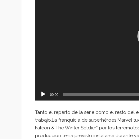
00:00
Tanto el reparto de la serie como el resto del e
trabajo.La franquicia de superhéroes Marvel tuv
Falcon & The Winter Soldier” por los terremoto
producción tenía previsto instalarse durante va