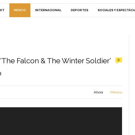
RIT
MÉXICO
INTERNACIONAL
DEPORTES
SOCIALES Y ESPECTÁC
‘The Falcon & The Winter Soldier’
0
o
Ahora
México