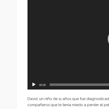
vídeo
00:00
David, un niño de 11 años que fue diagnosticad
compañeros que le tenía miedo a perder el pel