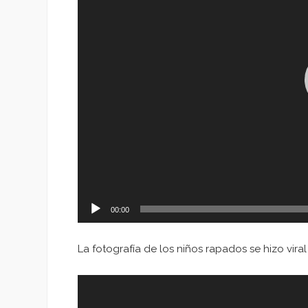
00:00
La fotografía de los niños rapados se hizo viral
Reproductor
de