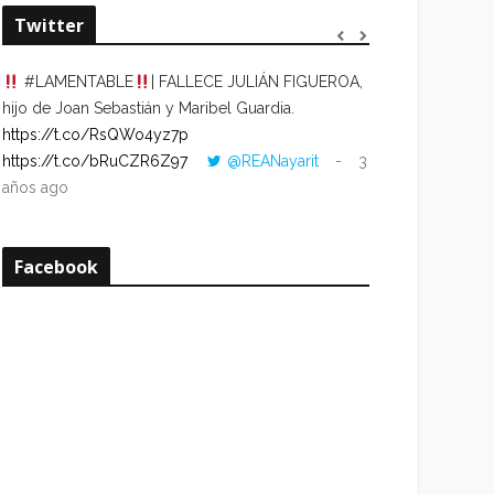
Twitter
#LAMENTABLE
| FALLECE JULIÁN FIGUEROA,
“VOLVER AL HO
hijo de Joan Sebastián y Maribel Guardia.
CUANDO LA HOR
https://t.co/RsQWo4yz7p
CON LA HORA DE
https://t.co/bRuCZR6Z97
@REANayarit
3
https://t.co/e1s
años ago
años ago
Facebook