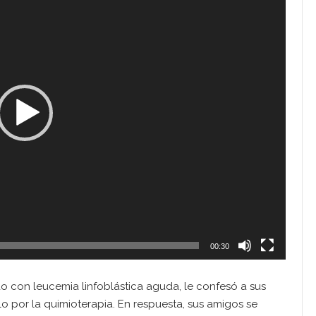
00:30
o con leucemia linfoblástica aguda, le confesó a sus
o por la quimioterapia. En respuesta, sus amigos se