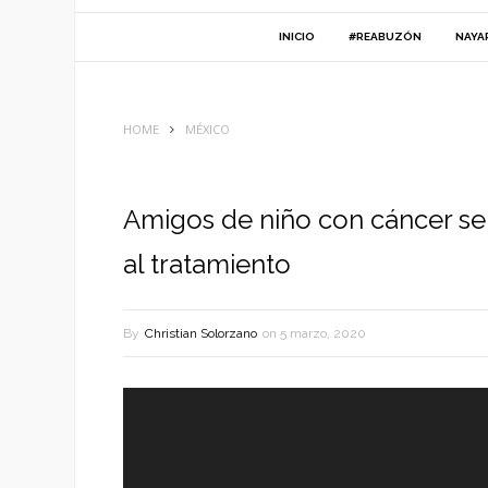
INICIO
#REABUZÓN
NAYA
HOME
MÉXICO
Amigos de niño con cáncer se
al tratamiento
By
Christian Solorzano
on
5 marzo, 2020
Reproductor
de
vídeo