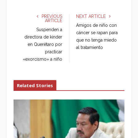
a
w
o
i
c
i
o
n
e
t
g
k
PREVIOUS
NEXT ARTICLE
ARTICLE
b
t
l
e
Amigos de niño con
o
e
e
d
Suspenden a
cáncer se rapan para
o
r
+
I
directora de kínder
que no tenga miedo
k
n
en Querétaro por
al tratamiento
practicar
«exorcismo» a niño
Related Stories