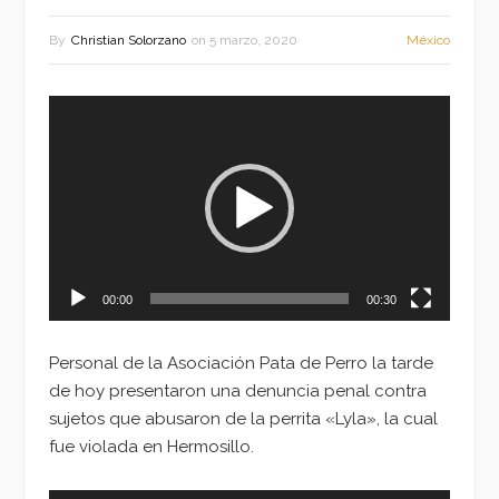
By
Christian Solorzano
on
5 marzo, 2020
México
Reproductor
de
vídeo
00:00
00:30
Personal de la Asociación Pata de Perro la tarde
de hoy presentaron una denuncia penal contra
sujetos que abusaron de la perrita «Lyla», la cual
fue violada en Hermosillo.