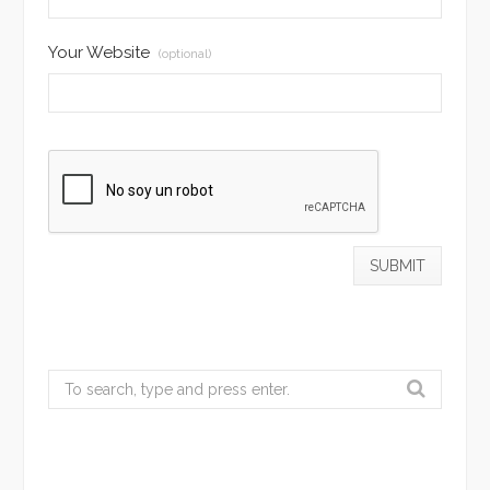
Your Website
(optional)
Search
for: