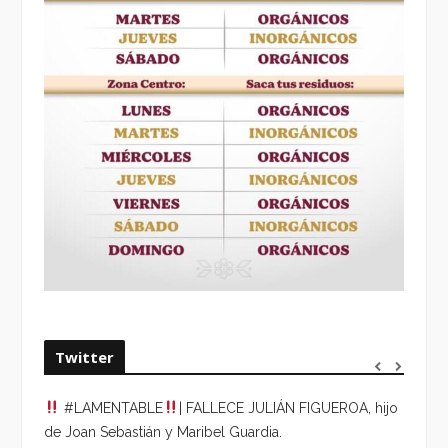
Twitter
#LAMENTABLE
| FALLECE JULIÁN FIGUEROA, hijo
“VOLV
de Joan Sebastián y Maribel Guardia.
HORA 