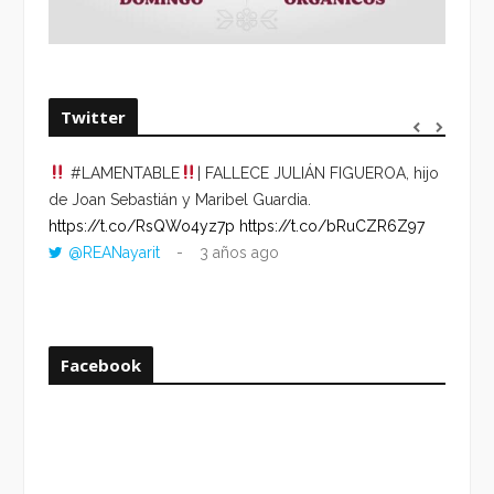
Twitter
#LAMENTABLE
| FALLECE JULIÁN FIGUEROA, hijo
“VOLV
de Joan Sebastián y Maribel Guardia.
HORA 
https://t.co/RsQWo4yz7p
https://t.co/bRuCZR6Z97
DEL R
@REANayarit
3 años ago
https:
ago
Facebook