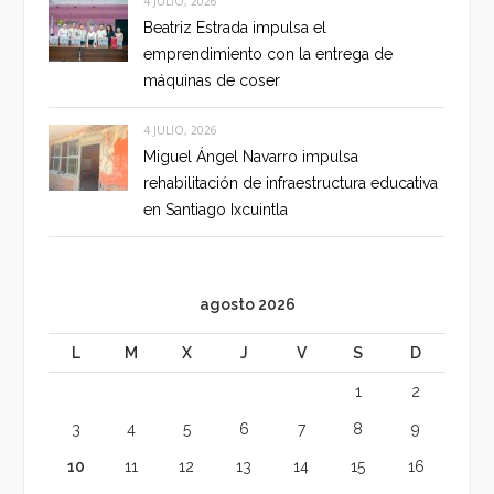
4 JULIO, 2026
Beatriz Estrada impulsa el
emprendimiento con la entrega de
máquinas de coser
4 JULIO, 2026
Miguel Ángel Navarro impulsa
rehabilitación de infraestructura educativa
en Santiago Ixcuintla
agosto 2026
L
M
X
J
V
S
D
1
2
3
4
5
6
7
8
9
10
11
12
13
14
15
16