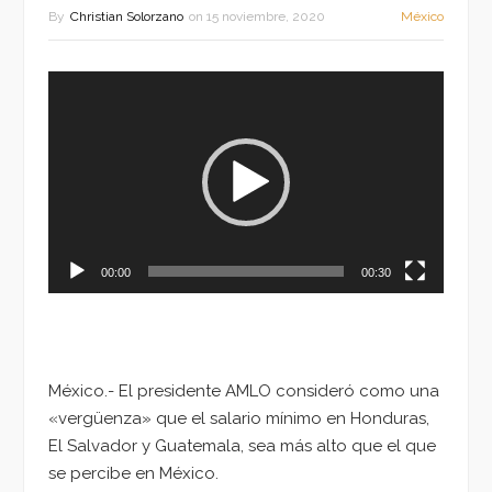
By
Christian Solorzano
on
15 noviembre, 2020
México
Reproductor
de
vídeo
00:00
00:30
México.- El presidente AMLO consideró como una
«vergüenza» que el salario mínimo en Honduras,
El Salvador y Guatemala, sea más alto que el que
se percibe en México.