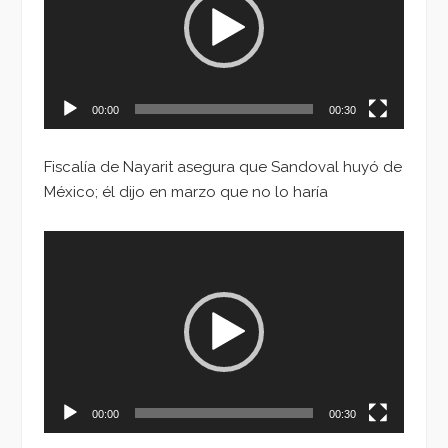
00:00
00:30
Fiscalía de Nayarit asegura que Sandoval huyó de
México; él dijo en marzo que no lo haría
Reproductor
de
vídeo
00:00
00:30