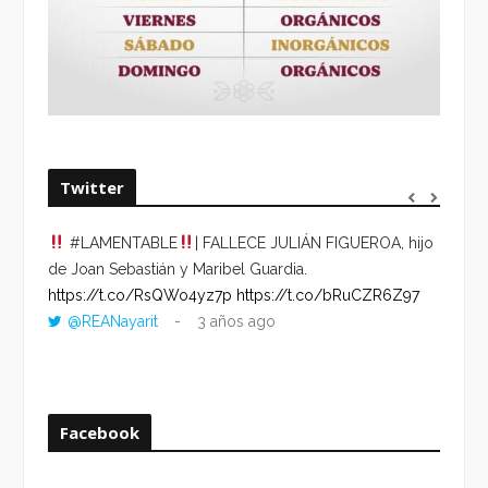
Twitter
#LAMENTABLE
| FALLECE JULIÁN FIGUEROA, hijo
“VOLV
de Joan Sebastián y Maribel Guardia.
HORA 
https://t.co/RsQWo4yz7p
https://t.co/bRuCZR6Z97
DEL R
@REANayarit
3 años ago
https:
ago
Facebook