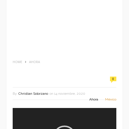
HOME
AHORA
0
By
Christian Solorzano
on
14 noviembre, 2020
Ahora
México
Reproductor
de
vídeo