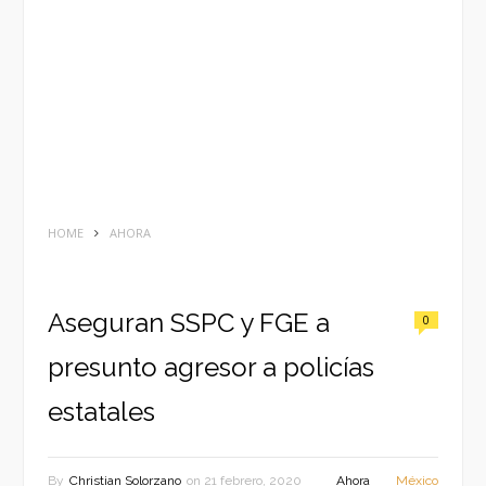
HOME
AHORA
Aseguran SSPC y FGE a
0
presunto agresor a policías
estatales
By
Christian Solorzano
on
21 febrero, 2020
Ahora
México