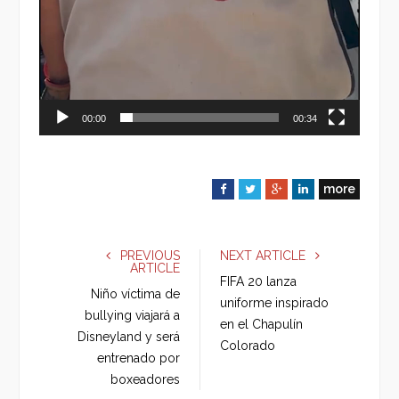
00:00
00:34
more
F
T
G
L
a
w
o
i
c
i
o
n
e
t
g
k
PREVIOUS
NEXT ARTICLE
ARTICLE
b
t
l
e
FIFA 20 lanza
o
e
e
d
Niño víctima de
uniforme inspirado
o
r
+
I
bullying viajará a
en el Chapulín
k
n
Disneyland y será
Colorado
entrenado por
boxeadores