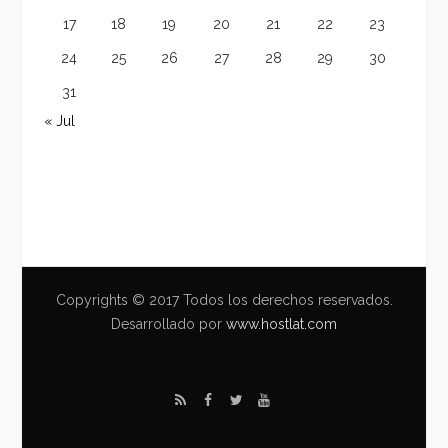
17
18
19
20
21
22
23
24
25
26
27
28
29
30
31
« Jul
Copyrights © 2017 Todos los derechos reservados.
Desarrollado por
www.hostlat.com
R
F
T
Y
S
a
w
o
S
c
i
u