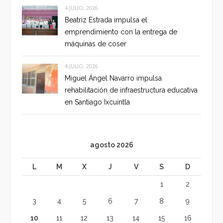
4 JULIO, 2026
Beatriz Estrada impulsa el
emprendimiento con la entrega de
máquinas de coser
4 JULIO, 2026
Miguel Ángel Navarro impulsa
rehabilitación de infraestructura educativa
en Santiago Ixcuintla
agosto 2026
L
M
X
J
V
S
D
1
2
3
4
5
6
7
8
9
10
11
12
13
14
15
16