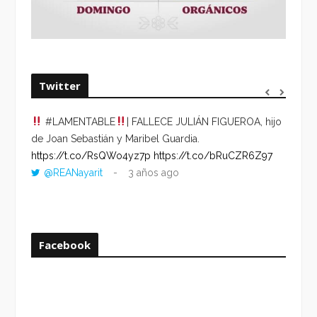
Twitter
#LAMENTABLE
| FALLECE JULIÁN FIGUEROA, hijo
“VOLV
de Joan Sebastián y Maribel Guardia.
HORA 
https://t.co/RsQWo4yz7p
https://t.co/bRuCZR6Z97
DEL R
@REANayarit
3 años ago
https:
ago
Facebook