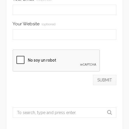
Your Website
(optional)
Search
for: