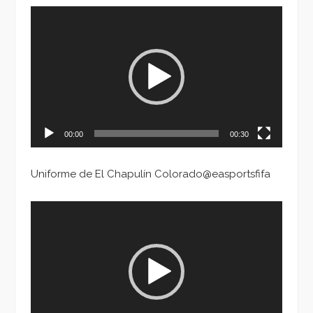
Reproductor
de
vídeo
00:00
00:30
Uniforme de El Chapulín Colorado@easportsfifa
Reproductor
de
vídeo