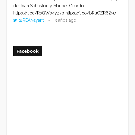
de Joan Sebastián y Maribel Guardia.
HORA 
https://t.co/RsQWo4yz7p
https://t.co/bRuCZR6Z97
DEL R
@REANayarit
3 años ago
https:
ago
Facebook