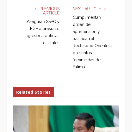
c
i
o
n
e
t
g
k
PREVIOUS
NEXT ARTICLE
ARTICLE
b
t
l
e
Cumplimentan
o
e
e
d
Aseguran SSPC y
orden de
o
r
+
I
FGE a presunto
aprehensión y
k
n
agresor a policías
trasladan al
estatales
Reclusorio Oriente a
presuntos
feminicidas de
Fátima
Related Stories