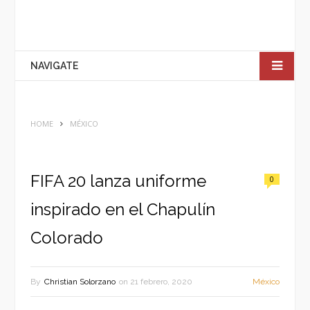
NAVIGATE
HOME
MÉXICO
FIFA 20 lanza uniforme
0
inspirado en el Chapulín
Colorado
By
Christian Solorzano
on
21 febrero, 2020
México