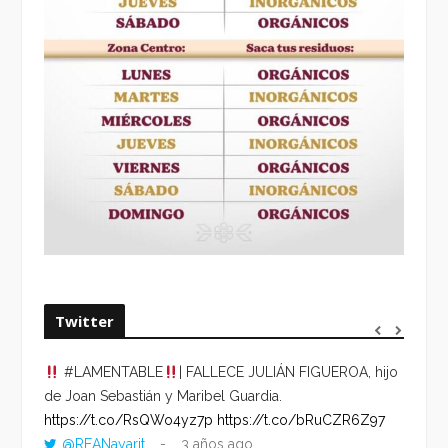
Twitter
#LAMENTABLE
| FALLECE JULIÁN FIGUEROA, hijo
“VOLV
de Joan Sebastián y Maribel Guardia.
HORA 
https://t.co/RsQWo4yz7p
https://t.co/bRuCZR6Z97
DEL R
@REANayarit
3 años ago
https: