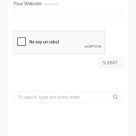
Your Website
(optional)
Search
for: