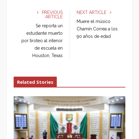
c
i
o
n
e
t
g
k
PREVIOUS
NEXT ARTICLE
ARTICLE
b
t
l
e
Muere el músico
o
e
e
d
Se reporta un
Chamín Correa a los
o
r
+
I
estudiante muerto
90 años de edad
k
n
por tiroteo al interior
de escuela en
Houston, Texas
Related Stories