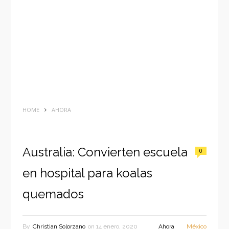
HOME
AHORA
Australia: Convierten escuela
0
en hospital para koalas
quemados
By
Christian Solorzano
on
14 enero, 2020
Ahora
México