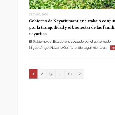
25 MAYO, 2026
Gobierno de Nayarit mantiene trabajo conju
por la tranquilidad y el bienestar de las famili
nayaritas
El Gobierno del Estado, encabezado por el gobernador
Miguel Ángel Navarro Quintero, dio seguimiento a…
M
N
1
2
3
…
111
e
x
t