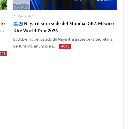
25 MAYO, 2026
nto
Nayarit será sede del Mundial GKA México
as
Kite World Tour 2026
El Gobierno del Estado de Nayarit, a través de la Secretaría
de Turismo, anunció en…
MORE
ORE