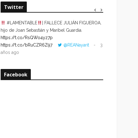
Twitter
#LAMENTABLE
| FALLECE JULIÁN FIGUEROA,
“VOLVER AL HO
hijo de Joan Sebastián y Maribel Guardia.
CUANDO LA HOR
https://t.co/RsQWo4yz7p
CON LA HORA DE
https://t.co/bRuCZR6Z97
@REANayarit
3
https://t.co/e1s
años ago
años ago
Facebook