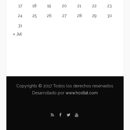
17
18
19
20
21
22
23
24
25
26
27
28
29
30
31
« Jul
Copyrights © 2017 Todos los derechos reservados.
Desarrollado por
www.hostlat.com
R
F
T
Y
S
a
w
o
S
c
i
u