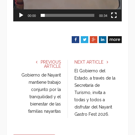
00:00
00:34
more
F
T
G
L
a
w
o
i
c
i
o
n
e
t
g
k
PREVIOUS
NEXT ARTICLE
ARTICLE
b
t
l
e
El Gobierno del
o
e
e
d
Gobierno de Nayarit
Estado, a través de la
o
r
+
I
mantiene trabajo
Secretaría de
k
n
conjunto por la
Turismo, invita a
tranquilidad y el
todas y todos a
bienestar de las
disfrutar del Nayarit
familias nayaritas
Gastro Fest 2026.