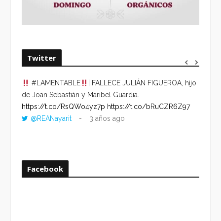
Twitter
#LAMENTABLE
| FALLECE JULIÁN FIGUEROA, hijo
“VOLV
de Joan Sebastián y Maribel Guardia.
HORA 
https://t.co/RsQWo4yz7p
https://t.co/bRuCZR6Z97
DEL R
@REANayarit
3 años ago
https:
ago
Facebook