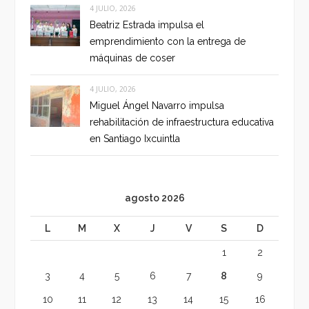
4 JULIO, 2026
Beatriz Estrada impulsa el
emprendimiento con la entrega de
máquinas de coser
4 JULIO, 2026
Miguel Ángel Navarro impulsa
rehabilitación de infraestructura educativa
en Santiago Ixcuintla
agosto 2026
L
M
X
J
V
S
D
1
2
3
4
5
6
7
8
9
10
11
12
13
14
15
16