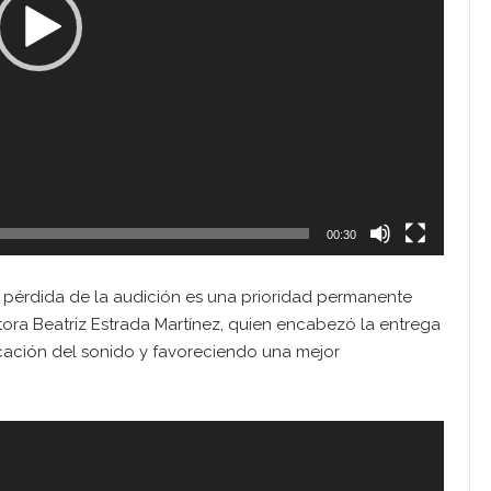
00:30
n pérdida de la audición es una prioridad permanente
ctora Beatriz Estrada Martínez, quien encabezó la entrega
ficación del sonido y favoreciendo una mejor