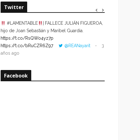
Twitter
#LAMENTABLE
| FALLECE JULIÁN FIGUEROA,
“VOLVER AL HO
hijo de Joan Sebastián y Maribel Guardia.
CUANDO LA HOR
https://t.co/RsQWo4yz7p
CON LA HORA DE
https://t.co/bRuCZR6Z97
@REANayarit
3
https://t.co/e1s
años ago
años ago
Facebook