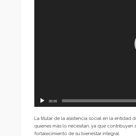
00:00
La titular de la asistencia social en la entida
quienes más lo necesitan, ya que contribuyen si
fortalecimiento de su bienestar integral.