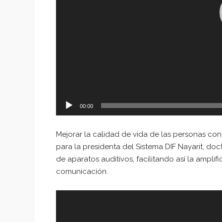
00:00
Mejorar la calidad de vida de las personas co
para la presidenta del Sistema DIF Nayarit, do
de aparatos auditivos, facilitando así la ampli
comunicación.
Reproductor
de
vídeo