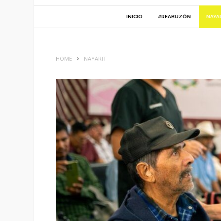
INICIO
#REABUZÓN
NAYA
HOME
NAYARIT