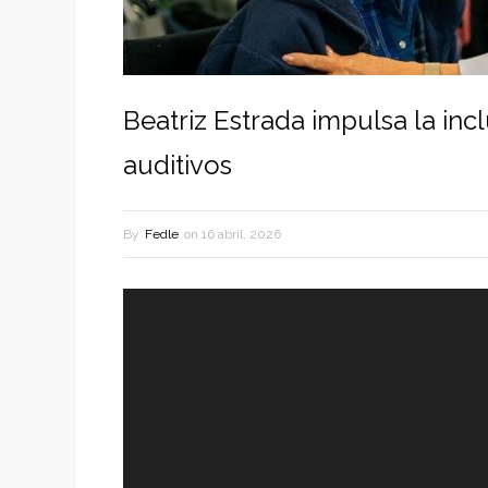
Beatriz Estrada impulsa la inc
auditivos
By
Fedle
on
16 abril, 2026
Reproductor
de
vídeo