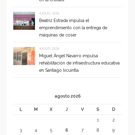
4 JULIO, 2026
Beatriz Estrada impulsa el
emprendimiento con la entrega de
máquinas de coser
4 JULIO, 2026
Miguel Ángel Navarro impulsa
rehabilitación de infraestructura educativa
en Santiago Ixcuintla
agosto 2026
L
M
X
J
V
S
D
1
2
3
4
5
6
7
8
9