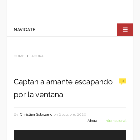
NAVIGATE
HOME
AHORA
Captan a amante escapando
0
por la ventana
By
Christian Solorzano
on
2 octubre, 2020
Ahora
Internacional
Reproductor