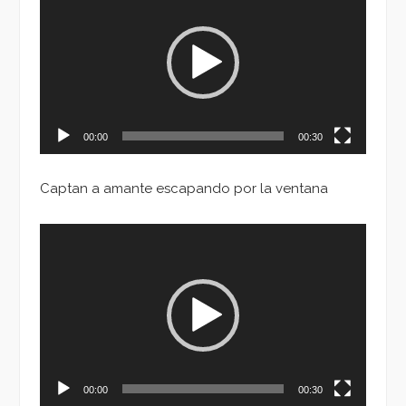
de
vídeo
00:00
00:30
Captan a amante escapando por la ventana
Reproductor
de
vídeo
00:00
00:30