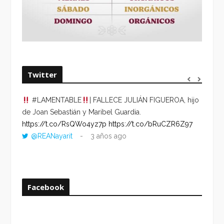
Twitter
#LAMENTABLE
| FALLECE JULIÁN FIGUEROA, hijo
“VOLV
de Joan Sebastián y Maribel Guardia.
HORA 
https://t.co/RsQWo4yz7p
https://t.co/bRuCZR6Z97
DEL R
@REANayarit
3 años ago
https:
ago
Facebook