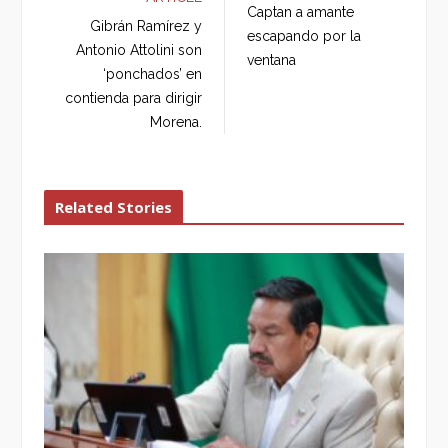
Captan a amante
o
e
e
d
Gibrán Ramírez y
escapando por la
o
r
+
I
Antonio Attolini son
ventana
k
n
‘ponchados’ en
contienda para dirigir
Morena.
Related Stories