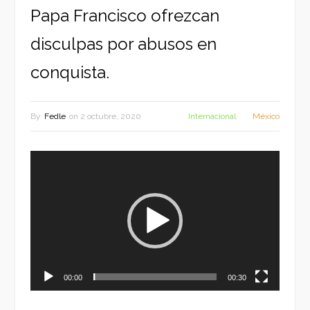
Papa Francisco ofrezcan
disculpas por abusos en
conquista.
By
Fedle
on
2 octubre, 2020
Internacional
México
Reproductor
de
vídeo
00:00
00:30