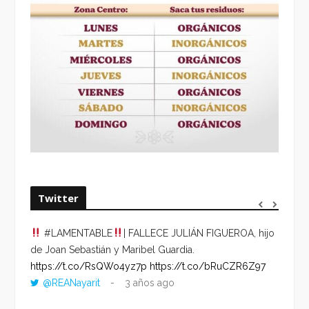
Twitter
#LAMENTABLE
| FALLECE JULIÁN FIGUEROA, hijo
“VOLV
de Joan Sebastián y Maribel Guardia.
HORA 
https://t.co/RsQWo4yz7p
https://t.co/bRuCZR6Z97
DEL R
@REANayarit
3 años ago
https:
ago