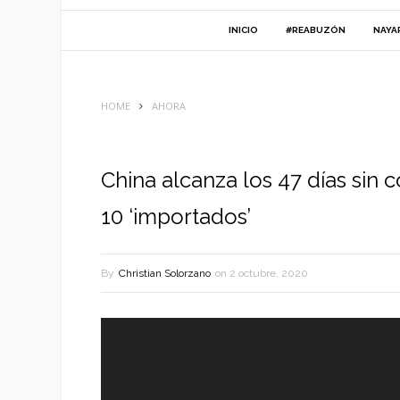
INICIO
#REABUZÓN
NAYA
HOME
AHORA
China alcanza los 47 días sin
10 ‘importados’
By
Christian Solorzano
on
2 octubre, 2020
Reproductor
de
vídeo