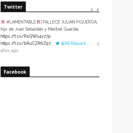
Twitter
#LAMENTABLE
| FALLECE JULIÁN FIGUEROA,
“VOLVER AL HO
hijo de Joan Sebastián y Maribel Guardia.
CUANDO LA HOR
https://t.co/RsQWo4yz7p
CON LA HORA DE
https://t.co/bRuCZR6Z97
@REANayarit
3
https://t.co/e1s
años ago
años ago
Facebook