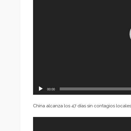
00:00
China alcanza los 47 días sin contagios locale
Reproductor
de