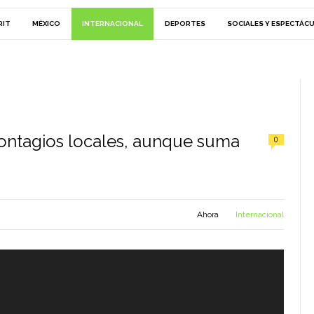
RIT
MÉXICO
INTERNACIONAL
DEPORTES
SOCIALES Y ESPECTÁC
 contagios locales, aunque suma
0
Ahora
Internacional