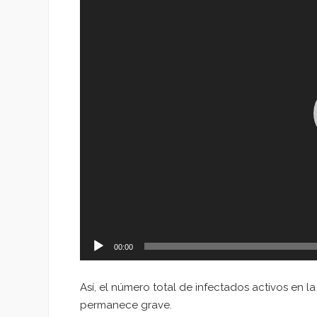
vídeo
00:00
Así, el número total de infectados activos en la
permanece grave.