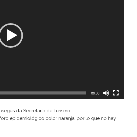
00:30
 asegura la Secretaría de Turismo
áforo epidemiológico color naranja, por lo que no hay
l