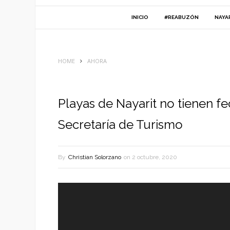
INICIO
#REABUZÓN
NAYA
HOME
AHORA
Playas de Nayarit no tienen fe
Secretaría de Turismo
By
Christian Solorzano
on
2 octubre, 2020
Reproductor
de
vídeo