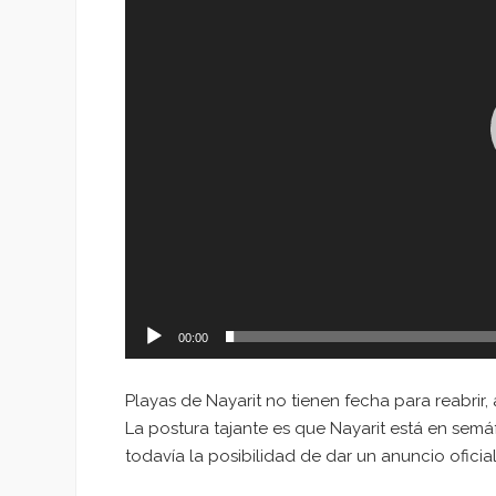
00:00
Playas de Nayarit no tienen fecha para reabrir,
La postura tajante es que Nayarit está en sem
todavía la posibilidad de dar un anuncio oficia