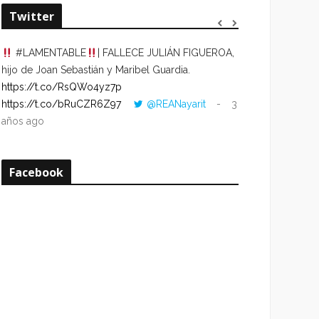
Twitter
#LAMENTABLE
| FALLECE JULIÁN FIGUEROA,
“VOLVER AL HO
hijo de Joan Sebastián y Maribel Guardia.
CUANDO LA HOR
https://t.co/RsQWo4yz7p
CON LA HORA DE
https://t.co/bRuCZR6Z97
@REANayarit
3
https://t.co/e1s
años ago
años ago
Facebook