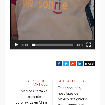
00:00
00:34
more
F
T
G
L
a
w
o
i
c
i
o
n
e
t
g
k
PREVIOUS
NEXT ARTICLE
ARTICLE
b
t
l
e
Estos son los 5
o
e
e
d
Médicos cantan a
hospitales de
o
r
+
I
pacientes de
México designados
k
n
coronavirus en China
para diagnosticar