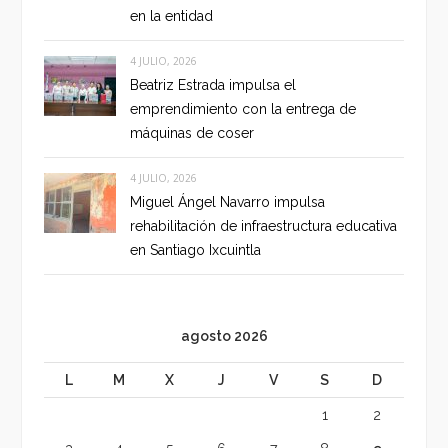
en la entidad
4 JULIO, 2026
Beatriz Estrada impulsa el
emprendimiento con la entrega de
máquinas de coser
4 JULIO, 2026
Miguel Ángel Navarro impulsa
rehabilitación de infraestructura educativa
en Santiago Ixcuintla
agosto 2026
L
M
X
J
V
S
D
1
2