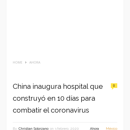
HOME
AHORA
China inaugura hospital que
0
construyó en 10 días para
combatir el coronavirus
By
Christian Solorzano
on
3 febrero, 2020
Ahora
México