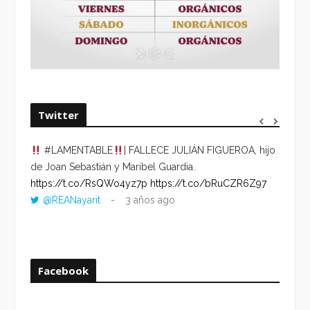
Twitter
#LAMENTABLE
| FALLECE JULIÁN FIGUEROA, hijo
“VOLV
de Joan Sebastián y Maribel Guardia.
HORA 
https://t.co/RsQWo4yz7p
https://t.co/bRuCZR6Z97
DEL R
@REANayarit
3 años ago
https:
ago
Facebook