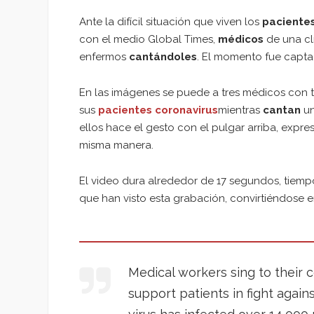
Ante la difícil situación que viven los
paciente
con el medio Global Times,
médicos
de una cl
enfermos
cantándoles
. El momento fue capt
En las imágenes se puede a tres médicos con 
sus
pacientes coronavirus
mientras
cantan
un
ellos hace el gesto con el pulgar arriba, expr
misma manera.
El video dura alrededor de 17 segundos, tiemp
que han visto esta grabación, convirtiéndose 
Medical workers sing to their c
support patients in fight again