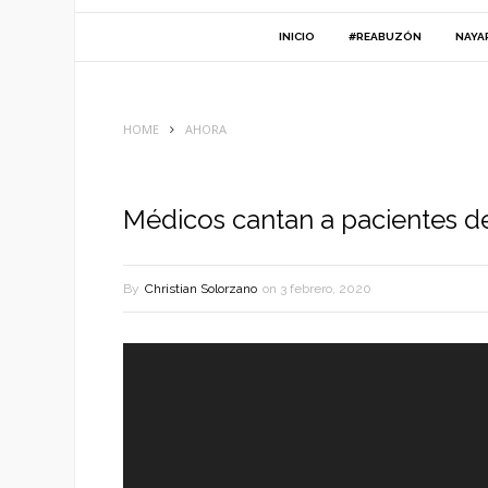
INICIO
#REABUZÓN
NAYA
HOME
AHORA
Médicos cantan a pacientes d
By
Christian Solorzano
on
3 febrero, 2020
Reproductor
de
vídeo