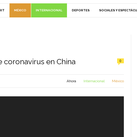
RIT
MÉXICO
INTERNACIONAL
DEPORTES
SOCIALES Y ESPECTÁC
e coronavirus en China
0
Ahora
Internacional
México