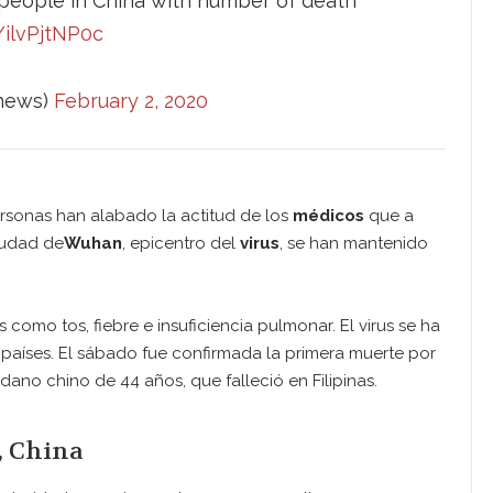
 people in China with number of death
/ilvPjtNP0c
snews)
February 2, 2020
ersonas han alabado la actitud de los
médicos
que a
ciudad de
Wuhan
, epicentro del
virus
, se han mantenido
mo tos, fiebre e insuficiencia pulmonar. El virus se ha
países. El sábado fue confirmada la primera muerte por
dano chino de 44 años, que falleció en Filipinas.
, China