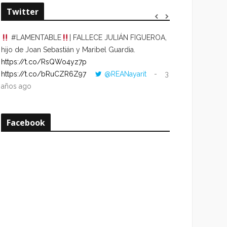
Twitter
#LAMENTABLE
| FALLECE JULIÁN FIGUEROA,
“VOLVER AL HO
hijo de Joan Sebastián y Maribel Guardia.
CUANDO LA HOR
https://t.co/RsQWo4yz7p
CON LA HORA DE
https://t.co/bRuCZR6Z97
@REANayarit
3
https://t.co/e1s
años ago
años ago
Facebook