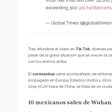
virus has infected over 14,000
exceeding 300.
pic.twitter.com
— Global Times (@globaltime
Tras difundirse el video en
Tik Tok
, diversas p
pesar de la grave situación que se vive en la 
con los ánimos arriba.
El
coronavirus
viene acompañado de síntomas co
propagado en Europa, Estados Unidos y otros 
2019-nCoV fuera de China, se trata de un ciuda
10 mexicanos salen de Wuhan