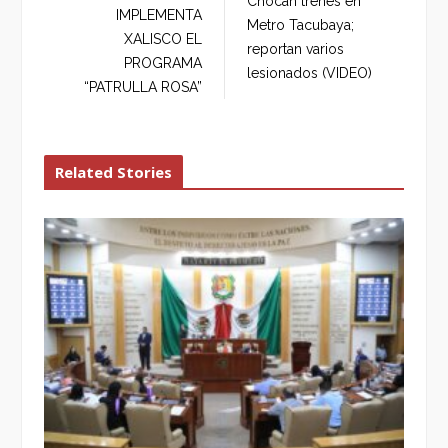
Chocan trenes en
o
e
e
d
IMPLEMENTA
Metro Tacubaya;
o
r
+
I
XALISCO EL
reportan varios
k
n
PROGRAMA
lesionados (VIDEO)
“PATRULLA ROSA”
Related Stories