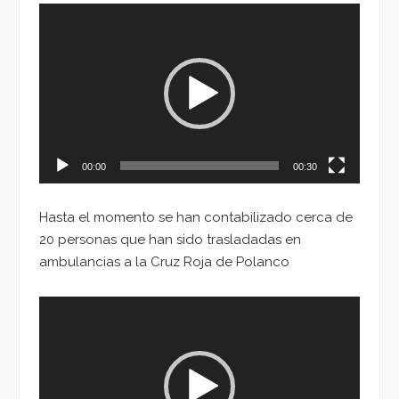
Reproductor
de
vídeo
00:00
00:30
Hasta el momento se han contabilizado cerca de
20 personas que han sido trasladadas en
ambulancias a la Cruz Roja de Polanco
Reproductor
de
vídeo