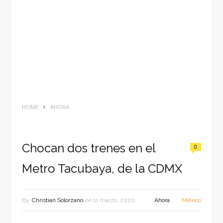
HOME
AHORA
Chocan dos trenes en el
0
Metro Tacubaya, de la CDMX
By
Christian Solorzano
on
11 marzo, 2020
Ahora
México