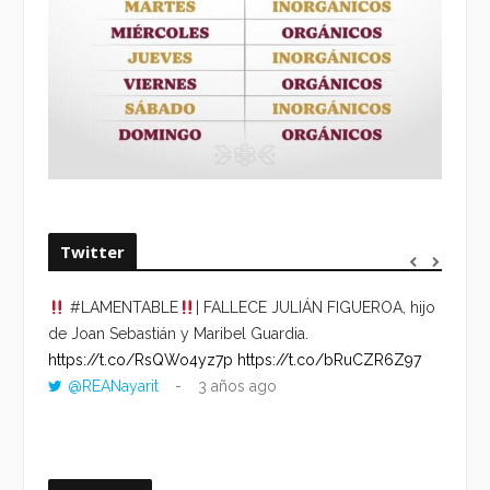
Twitter
#LAMENTABLE
| FALLECE JULIÁN FIGUEROA, hijo
“VOLV
de Joan Sebastián y Maribel Guardia.
HORA 
https://t.co/RsQWo4yz7p
https://t.co/bRuCZR6Z97
DEL R
@REANayarit
3 años ago
https:
ago