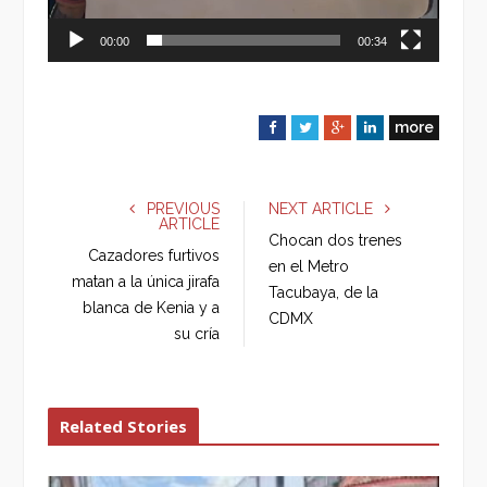
00:00
00:34
more
F
T
G
L
a
w
o
i
c
i
o
n
e
t
g
k
PREVIOUS
NEXT ARTICLE
ARTICLE
b
t
l
e
Chocan dos trenes
o
e
e
d
Cazadores furtivos
en el Metro
o
r
+
I
matan a la única jirafa
Tacubaya, de la
k
n
blanca de Kenia y a
CDMX
su cría
Related Stories