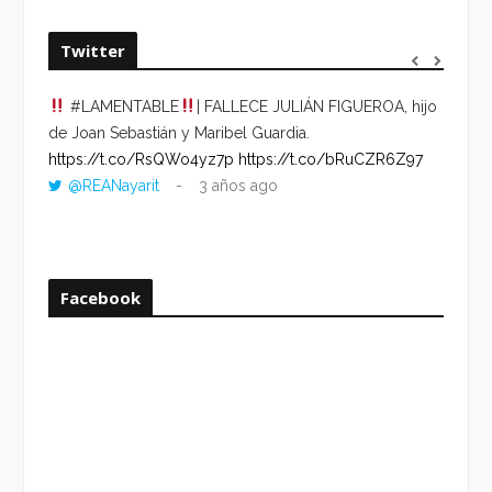
Twitter
#LAMENTABLE
| FALLECE JULIÁN FIGUEROA, hijo
“VOLV
de Joan Sebastián y Maribel Guardia.
HORA 
https://t.co/RsQWo4yz7p
https://t.co/bRuCZR6Z97
DEL R
@REANayarit
3 años ago
https:
ago
Facebook