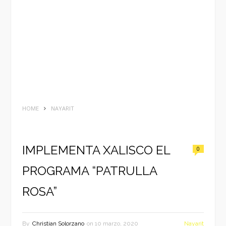
HOME
NAYARIT
IMPLEMENTA XALISCO EL
0
PROGRAMA “PATRULLA
ROSA”
By
Christian Solorzano
on
10 marzo, 2020
Nayarit