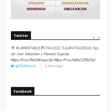
Twitter
#LAMENTABLE
| FALLECE JULIÁN FIGUEROA, hijo
“VOLV
de Joan Sebastián y Maribel Guardia.
HORA 
https://t.co/RsQWo4yz7p
https://t.co/bRuCZR6Z97
DEL R
@REANayarit
3 años ago
https:
ago
Facebook