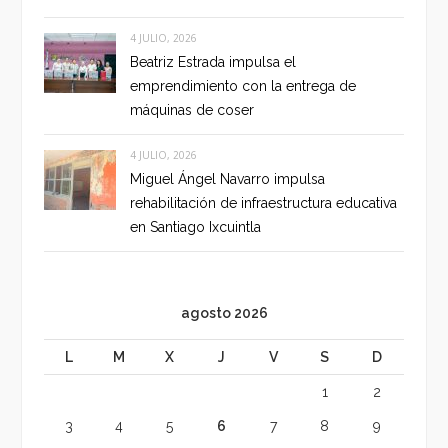
4 JULIO, 2026
Beatriz Estrada impulsa el
emprendimiento con la entrega de
máquinas de coser
4 JULIO, 2026
Miguel Ángel Navarro impulsa
rehabilitación de infraestructura educativa
en Santiago Ixcuintla
agosto 2026
L
M
X
J
V
S
D
1
2
3
4
5
6
7
8
9