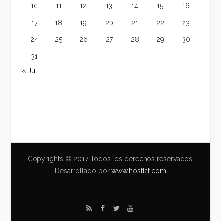
10
11
12
13
14
15
16
17
18
19
20
21
22
23
24
25
26
27
28
29
30
31
« Jul
Copyrights © 2017 Todos los derechos reservados.
Desarrollado por
www.hostlat.com
R
F
T
Y
S
a
w
o