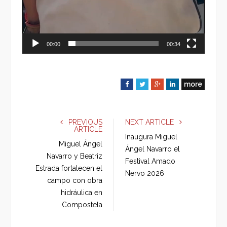
00:00
00:34
more
F
T
G
L
a
w
o
i
c
i
o
n
e
t
g
k
PREVIOUS
NEXT ARTICLE
ARTICLE
b
t
l
e
Inaugura Miguel
o
e
e
d
Miguel Ángel
Ángel Navarro el
o
r
+
I
Navarro y Beatriz
Festival Amado
k
n
Estrada fortalecen el
Nervo 2026
campo con obra
hidráulica en
Compostela