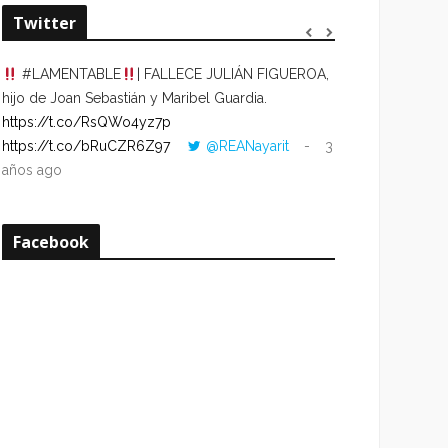
Twitter
#LAMENTABLE
| FALLECE JULIÁN FIGUEROA,
“VOLVER AL HO
hijo de Joan Sebastián y Maribel Guardia.
CUANDO LA HOR
https://t.co/RsQWo4yz7p
CON LA HORA DE
https://t.co/bRuCZR6Z97
@REANayarit
3
https://t.co/e1s
años ago
años ago
Facebook