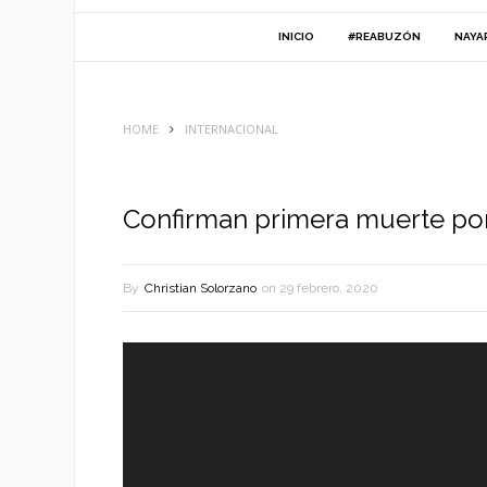
INICIO
#REABUZÓN
NAYA
HOME
INTERNACIONAL
Confirman primera muerte po
By
Christian Solorzano
on
29 febrero, 2020
Reproductor
de
vídeo