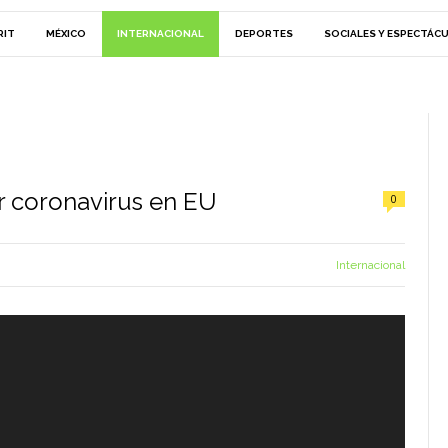
RIT
MÉXICO
INTERNACIONAL
DEPORTES
SOCIALES Y ESPECTÁC
r coronavirus en EU
0
Internacional