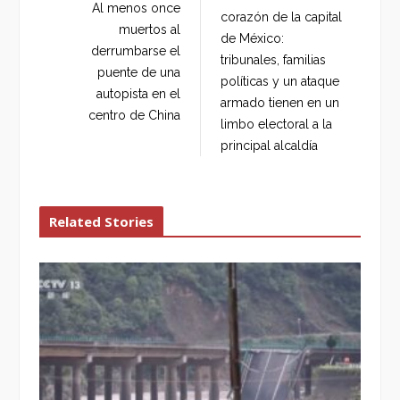
o
e
e
d
Al menos once
corazón de la capital
o
r
+
I
muertos al
de México:
k
n
derrumbarse el
tribunales, familias
puente de una
políticas y un ataque
autopista en el
armado tienen en un
centro de China
limbo electoral a la
principal alcaldía
Related Stories