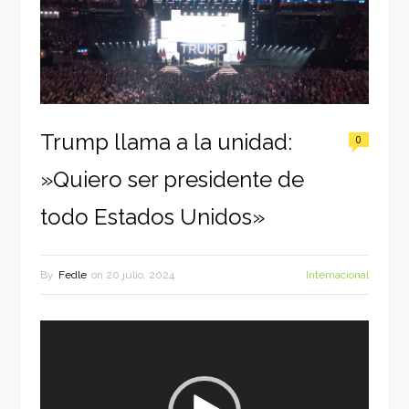
Trump llama a la unidad:
0
»Quiero ser presidente de
todo Estados Unidos»
By
Fedle
on
20 julio, 2024
Internacional
Reproductor
de
vídeo