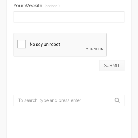
Your Website
(optional)
Search
for: