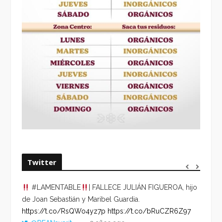
Twitter
#LAMENTABLE
| FALLECE JULIÁN FIGUEROA, hijo
“VOLV
de Joan Sebastián y Maribel Guardia.
HORA 
https://t.co/RsQWo4yz7p
https://t.co/bRuCZR6Z97
DEL R