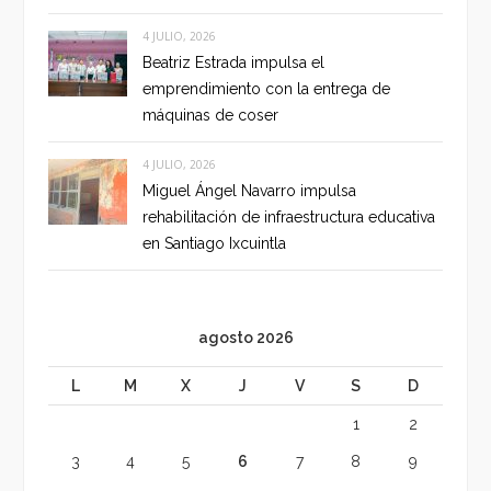
4 JULIO, 2026
Beatriz Estrada impulsa el
emprendimiento con la entrega de
máquinas de coser
4 JULIO, 2026
Miguel Ángel Navarro impulsa
rehabilitación de infraestructura educativa
en Santiago Ixcuintla
agosto 2026
L
M
X
J
V
S
D
1
2
3
4
5
6
7
8
9