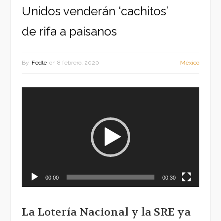
Unidos venderán ‘cachitos’
de rifa a paisanos
By
Fedle
on
8 febrero, 2020
México
Reproductor
de
vídeo
00:00
00:30
La Lotería Nacional y la SRE ya