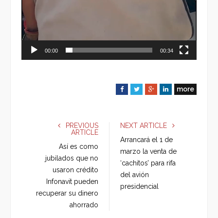
00:00
00:34
more
F
T
G
L
a
w
o
i
c
i
o
n
e
t
g
k
PREVIOUS
NEXT ARTICLE
ARTICLE
b
t
l
e
Arrancará el 1 de
o
e
e
d
Así es como
marzo la venta de
o
r
+
I
jubilados que no
‘cachitos’ para rifa
k
n
usaron crédito
del avión
Infonavit pueden
presidencial
recuperar su dinero
ahorrado