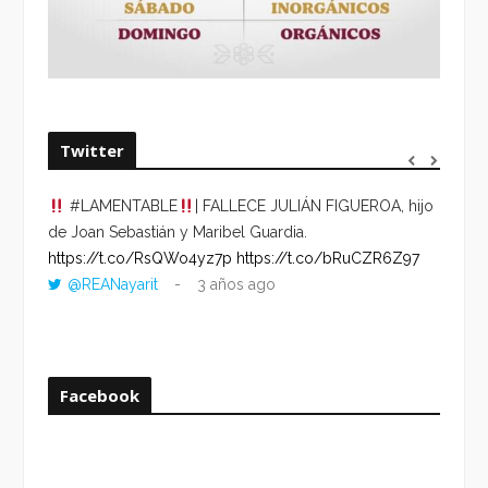
Twitter
#LAMENTABLE
| FALLECE JULIÁN FIGUEROA, hijo
“VOLV
de Joan Sebastián y Maribel Guardia.
HORA 
https://t.co/RsQWo4yz7p
https://t.co/bRuCZR6Z97
DEL R
@REANayarit
3 años ago
https:
ago
Facebook