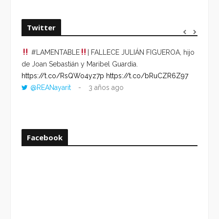
Twitter
#LAMENTABLE
| FALLECE JULIÁN FIGUEROA, hijo
“VOLV
de Joan Sebastián y Maribel Guardia.
HORA 
https://t.co/RsQWo4yz7p
https://t.co/bRuCZR6Z97
DEL R
@REANayarit
3 años ago
https:
ago
Facebook