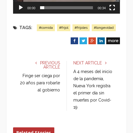
00:00
00:34
TAGS:
#comida
#frijol
#frijoles
#longevidad
more
F
T
G
L
a
w
o
i
c
i
o
n
e
t
g
k
PREVIOUS
NEXT ARTICLE
ARTICLE
b
t
l
e
A 4 meses del inicio
o
e
e
d
Finge ser ciega por
de la pandemia,
o
r
+
I
20 años para robarle
Nueva York registra
k
n
al gobierno
el primer día sin
muertes por Covid-
19
Related Stories