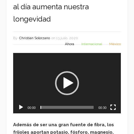
al día aumenta nuestra
longevidad
By
Christian Solorzano
on
13 julio, 2020
Ahora
Internacional
México
Reproductor
de
vídeo
00:00
00:30
Además de ser una gran fuente de fibra, los
frijoles aportan potasio, fósforo, magnesio,