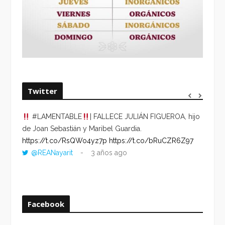
Twitter
#LAMENTABLE
| FALLECE JULIÁN FIGUEROA, hijo
“VOLV
de Joan Sebastián y Maribel Guardia.
HORA 
https://t.co/RsQWo4yz7p
https://t.co/bRuCZR6Z97
DEL R
@REANayarit
3 años ago
https:
ago
Facebook