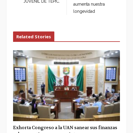
JUVENIL DE TEPIC.
aumenta nuestra
k
n
longevidad
Related Stories
Exhorta Congreso a la UAN sanear sus finanzas