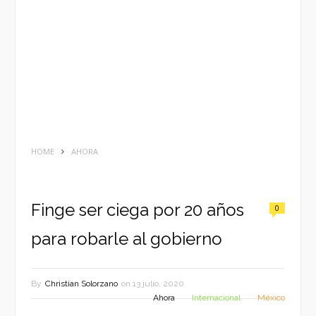
HOME
AHORA
Finge ser ciega por 20 años
0
para robarle al gobierno
By
Christian Solorzano
on
13 julio, 2020
Ahora
Internacional
México