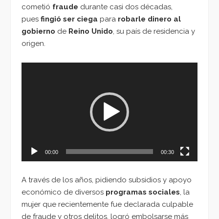
cometió
fraude
durante casi dos décadas,
pues
fingió ser ciega
para
robarle dinero al
gobierno
de
Reino Unido
, su país de residencia y
origen.
Reproductor
de
vídeo
00:00
00:30
A través de los años, pidiendo subsidios y apoyo
económico de diversos
programas sociales
, la
mujer que recientemente fue declarada culpable
de fraude y otros delitos, logró embolsarse más