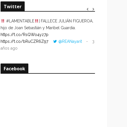
Twitter
#LAMENTABLE
| FALLECE JULIÁN FIGUEROA,
“VOLVER AL HO
hijo de Joan Sebastián y Maribel Guardia.
CUANDO LA HOR
https://t.co/RsQWo4yz7p
CON LA HORA DE
https://t.co/bRuCZR6Z97
@REANayarit
3
https://t.co/e1s
años ago
años ago
Facebook