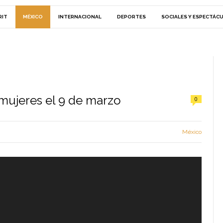
RIT
MÉXICO
INTERNACIONAL
DEPORTES
SOCIALES Y ESPECTÁC
mujeres el 9 de marzo
0
México