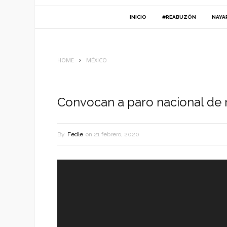
INICIO
#REABUZÓN
NAYA
HOME
MÉXICO
Convocan a paro nacional de 
By
Fedle
on
21 febrero, 2020
Reproductor
de
vídeo