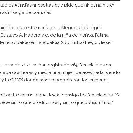
htag es #undíasinnosotras que pide que ninguna mujer
elas ni salga de compras.
nicidios que estremecieron a México: el de Ingrid
Gustavo A. Madero y el de la niña de 7 años, Fátima
terreno baldío en la alcaldía Xochimilco luego de ser
 que va de 2020 se han registrado
265 feminicidios en
cada dos horas y media una mujer fue asesinada, siendo
o y la CDMX donde más se perpetraron los crímenes.
ilizar la violencia que llevan consigo los feminicidios: “Si
uede sin lo que producimos y sin lo que consumimos”