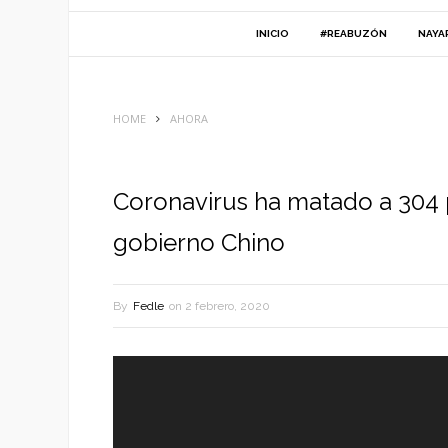
INICIO
#REABUZÓN
NAYA
HOME
AHORA
Coronavirus ha matado a 304
gobierno Chino
By
Fedle
on
2 febrero, 2020
Reproductor
de
vídeo