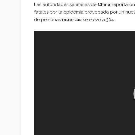
Las autoridades sanitarias de
China
reportaron
fatales por la epidemia provocada por un nu
de personas
muertas
se elevó a 304.
Reproductor
de
vídeo