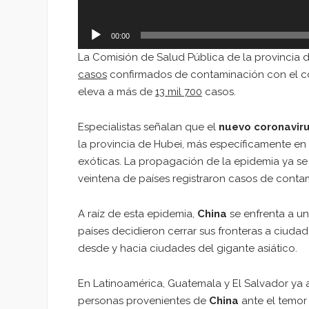
00:00
La Comisión de Salud Pública de la provincia
casos
confirmados de contaminación con el cor
eleva a más de
13 mil 700
casos.
Especialistas señalan que el
nuevo coronavir
la provincia de Hubei, más específicamente e
exóticas. La propagación de la epidemia ya s
veintena de países registraron casos de conta
A raíz de esta epidemia,
China
se enfrenta a un
países decidieron cerrar sus fronteras a ciud
desde y hacia ciudades del gigante asiático.
En Latinoamérica, Guatemala y El Salvador ya a
personas provenientes de
China
ante el temor