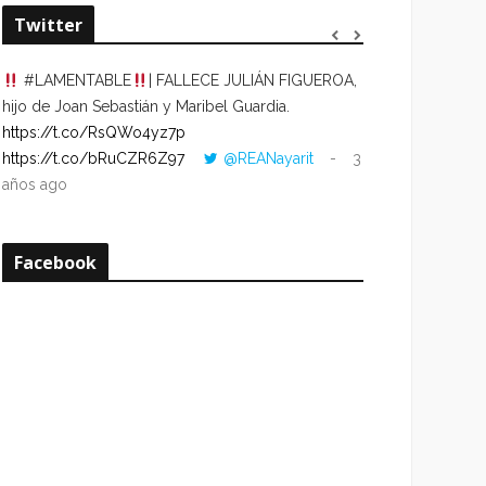
Twitter
#LAMENTABLE
| FALLECE JULIÁN FIGUEROA,
“VOLVER AL HO
hijo de Joan Sebastián y Maribel Guardia.
CUANDO LA HOR
https://t.co/RsQWo4yz7p
CON LA HORA DE
https://t.co/bRuCZR6Z97
@REANayarit
3
https://t.co/e1s
años ago
años ago
Facebook