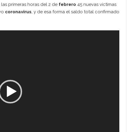
 las primeras horas del 2 de
febrero
45 nuevas víctimas
evo
coronavirus
, y de esa forma el saldo total confirmado