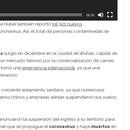
00:30
 de Hubei también reportó
mil 921 nuevos
onavirus. Así, el total de personas contaminadas se
us
surgió en diciembre en la ciudad de Wuhan, capital de
n un mercado famoso por la comercialización de carnes
e tornó una
emergencia internacional
, ya que una
minación.
 creciente aislamiento sanitario, ya que numerosos
adanos chinos y empresas aéreas suspendieron sus vuelos
nunciaron la suspensión del ingreso a su territorio para
 de que se propague el
coronavirus
y haya
muertos
en