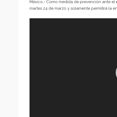
México.- Como medida de prevención ante el
martes 24 de marzo y solamente permitirá la en
Reproductor
de
vídeo