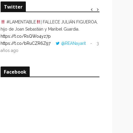
Twitter
#LAMENTABLE
| FALLECE JULIÁN FIGUEROA,
“VOLVER AL HO
hijo de Joan Sebastián y Maribel Guardia.
CUANDO LA HOR
https://t.co/RsQWo4yz7p
CON LA HORA DE
https://t.co/bRuCZR6Z97
@REANayarit
3
https://t.co/e1s
años ago
años ago
Facebook