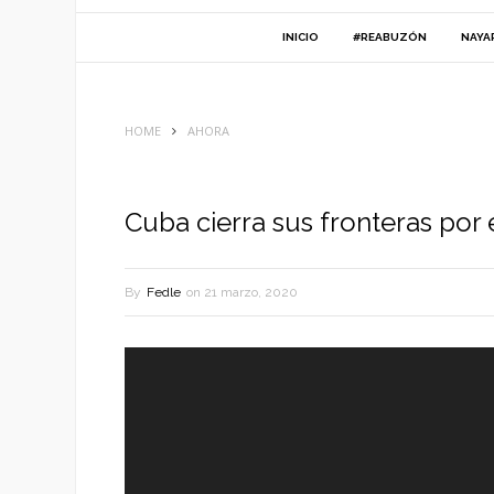
INICIO
#REABUZÓN
NAYA
HOME
AHORA
Cuba cierra sus fronteras por 
By
Fedle
on
21 marzo, 2020
Reproductor
de
vídeo