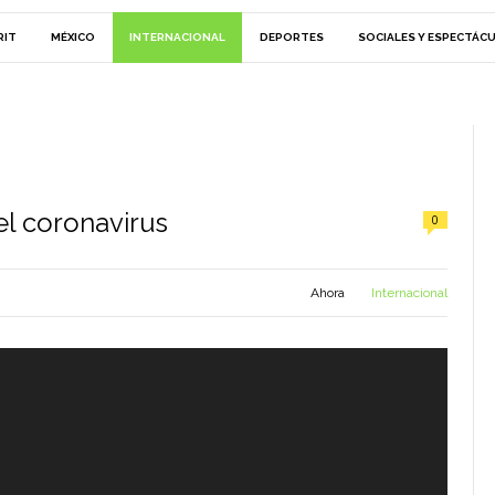
RIT
MÉXICO
INTERNACIONAL
DEPORTES
SOCIALES Y ESPECTÁC
el coronavirus
0
Ahora
Internacional