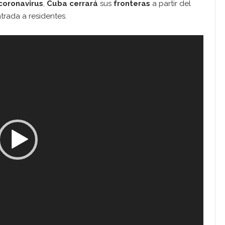
coronavirus
,
Cuba
cerrará
sus
fronteras
a partir del
trada a residentes.