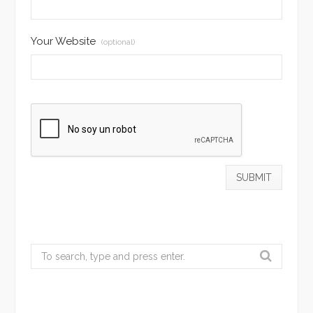
Your Website
(optional)
Search
for: