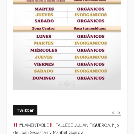
Twitter
#LAMENTABLE
| FALLECE JULIÁN FIGUEROA, hijo
“VOLV
de Joan Sebastián y Maribel Guardia.
HORA 