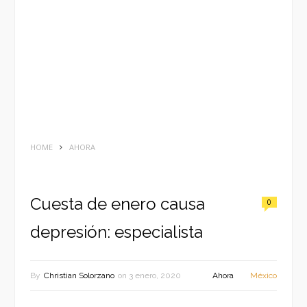
HOME
AHORA
Cuesta de enero causa
0
depresión: especialista
By
Christian Solorzano
on
3 enero, 2020
Ahora
México