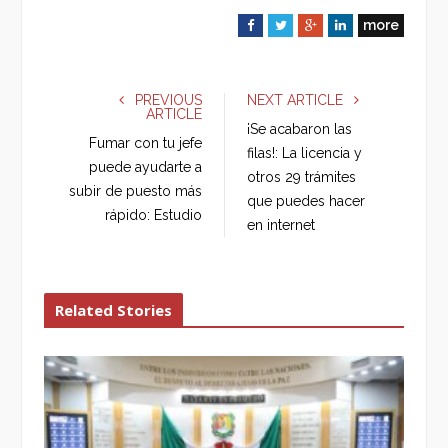
more
F
T
G
L
a
w
o
i
c
i
o
n
e
t
g
k
PREVIOUS
NEXT ARTICLE
ARTICLE
b
t
l
e
¡Se acabaron las
o
e
e
d
Fumar con tu jefe
filas!: La licencia y
o
r
+
I
puede ayudarte a
otros 29 trámites
k
n
subir de puesto más
que puedes hacer
rápido: Estudio
en internet
Related Stories