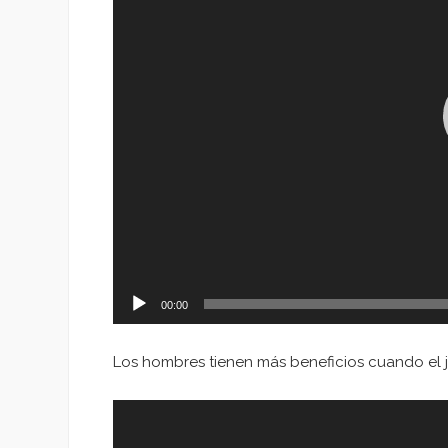
00:00
Los hombres tienen más beneficios cuando el j
Reproductor
de