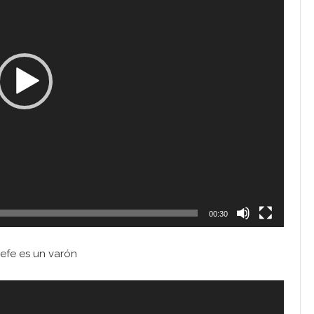
00:30
efe es un varón