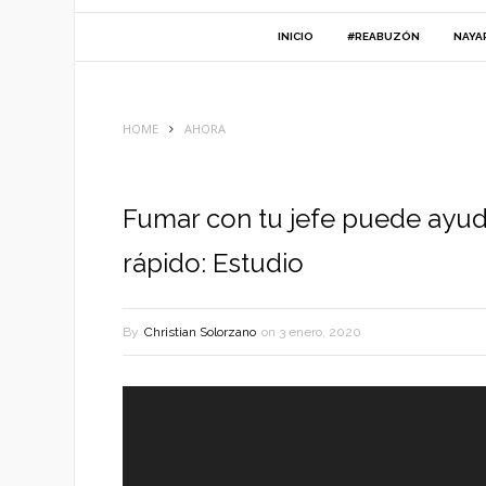
INICIO
#REABUZÓN
NAYA
HOME
AHORA
Fumar con tu jefe puede ayud
rápido: Estudio
By
Christian Solorzano
on
3 enero, 2020
Reproductor
de
vídeo