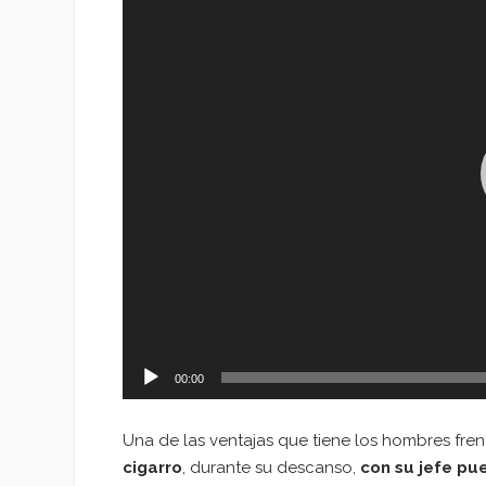
vídeo
00:00
Una de las ventajas que tiene los hombres fren
cigarro
, durante su descanso,
con su jefe pu