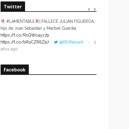
Twitter
#LAMENTABLE
| FALLECE JULIÁN FIGUEROA,
“VOLVER AL HO
hijo de Joan Sebastián y Maribel Guardia.
CUANDO LA HOR
https://t.co/RsQWo4yz7p
CON LA HORA DE
https://t.co/bRuCZR6Z97
@REANayarit
3
https://t.co/e1s
años ago
años ago
Facebook