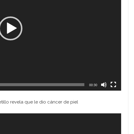
00:30
illo revela que le dio cáncer de piel