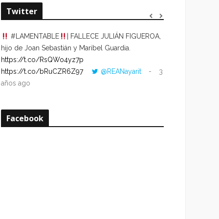
Twitter
#LAMENTABLE
| FALLECE JULIÁN FIGUEROA,
“VOLVER AL HO
hijo de Joan Sebastián y Maribel Guardia.
CUANDO LA HOR
https://t.co/RsQWo4yz7p
CON LA HORA DE
https://t.co/bRuCZR6Z97
@REANayarit
3
https://t.co/e1s
años ago
años ago
Facebook