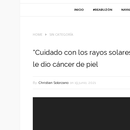
INICIO
#REABUZÓN
NAYA
HOME
SIN CATEGORÍA
“Cuidado con los rayos solare
le dio cáncer de piel
By
Christian Solorzano
on
19 junio, 2021
Reproductor
de
vídeo