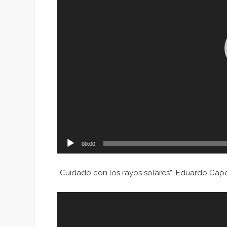
00:00
“Cuidado con los rayos solares”: Eduardo Capet
Reproductor
de
vídeo