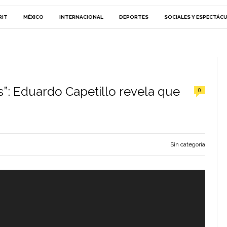
RIT
MÉXICO
INTERNACIONAL
DEPORTES
SOCIALES Y ESPECTÁC
s”: Eduardo Capetillo revela que
0
Sin categoría