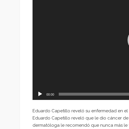
00:00
Eduardo Capetillo reveló su enfermedad en el 
Eduardo Capetillo reveló que le dio cáncer de 
dermatóloga le recomendó que nunca más le vol