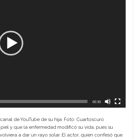
00:30
canal de YouTube de su hija. Foto: Cuartoscuro
piel y que la enfermedad modificó su vida, pues su
viera a dar un rayo solar. El actor, quien confesó que