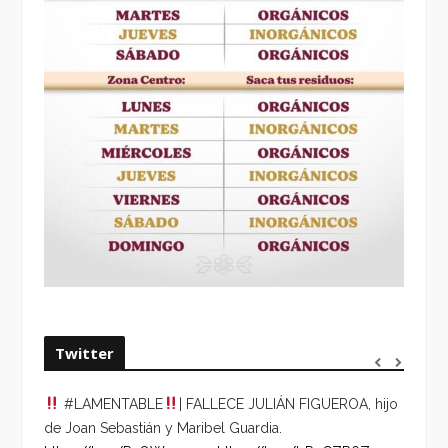
Twitter
#LAMENTABLE
| FALLECE JULIÁN FIGUEROA, hijo
“VOLV
de Joan Sebastián y Maribel Guardia.
HORA 