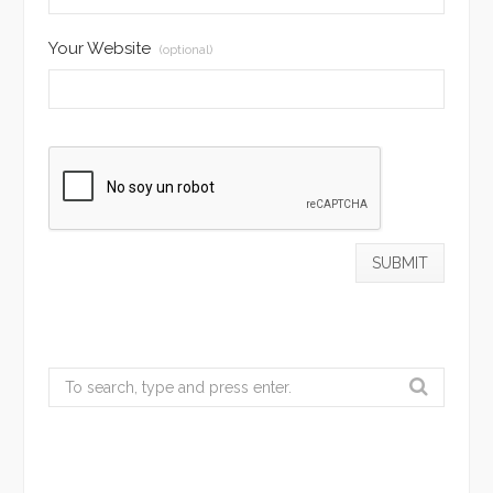
Your Website
(optional)
Search
for: