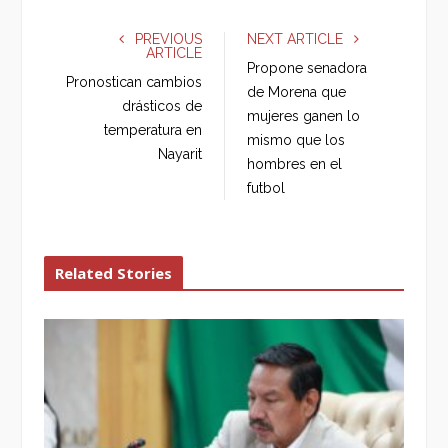
c
i
o
n
e
t
g
k
PREVIOUS
NEXT ARTICLE
ARTICLE
b
t
l
e
Propone senadora
o
e
e
d
Pronostican cambios
de Morena que
o
r
+
I
drásticos de
mujeres ganen lo
k
n
temperatura en
mismo que los
Nayarit
hombres en el
futbol
Related Stories