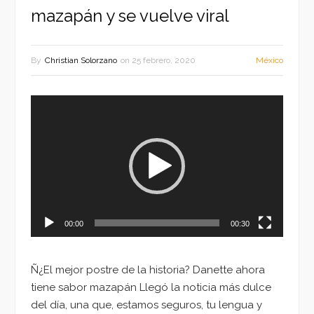
mazapán y se vuelve viral
By
Christian Solorzano
on
25 febrero, 2020
México
Reproductor
de
vídeo
00:00
00:30
Ñ¿El mejor postre de la historia? Danette ahora
tiene sabor mazapán Llegó la noticia más dulce
del día, una que, estamos seguros, tu lengua y