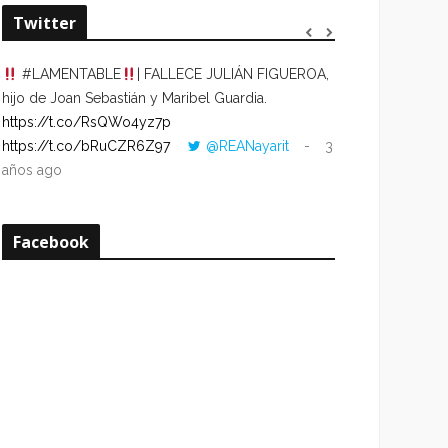
Twitter
#LAMENTABLE
| FALLECE JULIÁN FIGUEROA,
“VOLVER AL HO
hijo de Joan Sebastián y Maribel Guardia.
CUANDO LA HOR
https://t.co/RsQWo4yz7p
CON LA HORA DE
https://t.co/bRuCZR6Z97
@REANayarit
3
https://t.co/e1s
años ago
años ago
Facebook