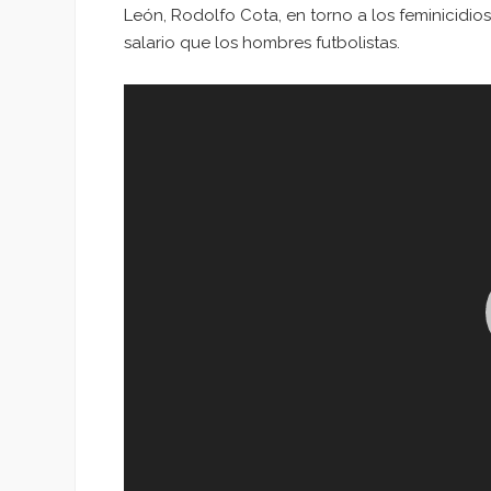
León, Rodolfo Cota, en torno a los feminicidio
salario que los hombres futbolistas.
Reproductor
de
vídeo