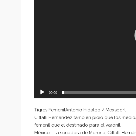
00:00
Tigres FemenilAntonio Hidalgo / Mexsport
Citlalli Hernández también pidió que los medi
femenil que el destinado para el varonil.
México.- La senadora de Morena, Citlalli Herná