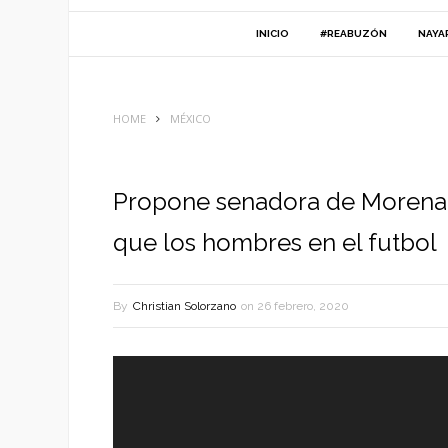
INICIO
#REABUZÓN
NAYA
HOME
MÉXICO
Propone senadora de Morena
que los hombres en el futbol
By
Christian Solorzano
on
26 febrero, 2020
Reproductor
de
vídeo