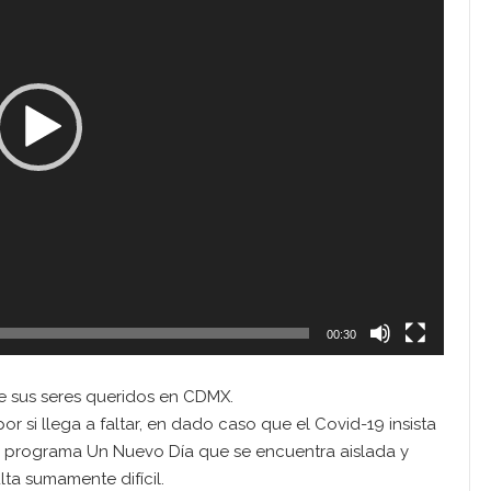
00:30
e sus seres queridos en CDMX.
or si llega a faltar, en dado caso que el Covid-19 insista
l programa Un Nuevo Día que se encuentra aislada y
lta sumamente difícil.