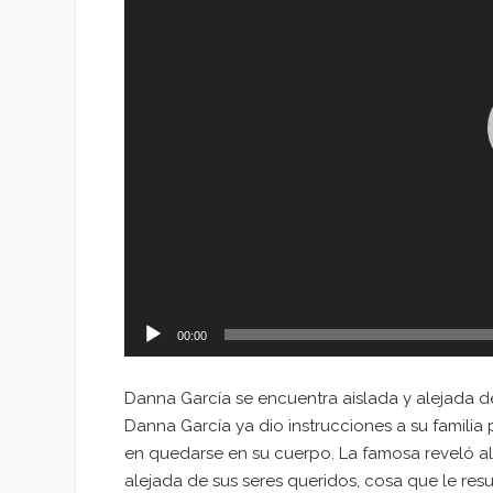
00:00
Danna García se encuentra aislada y alejada d
Danna García ya dio instrucciones a su familia p
en quedarse en su cuerpo. La famosa reveló a
alejada de sus seres queridos, cosa que le resu