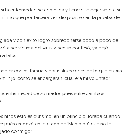
 si la enfermedad se complica y tiene que dejar solo a su
firmó que por tercera vez dio positivo en la prueba de
tagiada y con éxito logró sobreponerse poco a poco de
ó a ser víctima del virus y, según confesó, ya dejó
a faltar.
ablar con mi familia y dar instrucciones de lo que quería
e mi hijo, cómo se encargaran, cuál era mi voluntad”
on la enfermedad de su madre; pues sufre cambios
a.
os niños esto es durísimo, en un principio lloraba cuando
espués empezó en la etapa de ‘Mamá no’, que no le
ojado conmigo”