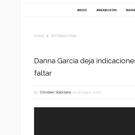
INICIO
#REABUZÓN
NAYA
HOME
INTERNACIONAL
Danna García deja indicaciones 
faltar
By
Christian Solorzano
on
15 mayo, 2020
Reproductor
de
vídeo