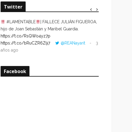
Twitter
#LAMENTABLE
| FALLECE JULIÁN FIGUEROA,
“VOLVER AL HO
hijo de Joan Sebastián y Maribel Guardia.
CUANDO LA HOR
https://t.co/RsQWo4yz7p
CON LA HORA DE
https://t.co/bRuCZR6Z97
@REANayarit
3
https://t.co/e1s
años ago
años ago
Facebook