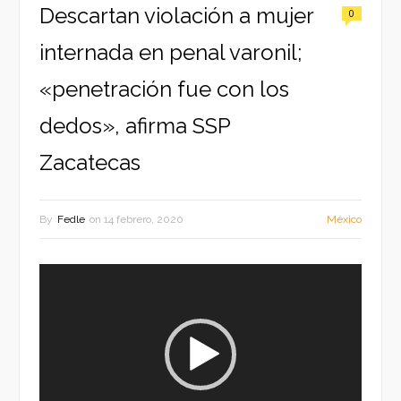
Descartan violación a mujer
0
internada en penal varonil;
«penetración fue con los
dedos», afirma SSP
Zacatecas
By
Fedle
on
14 febrero, 2020
México
Reproductor
de
vídeo