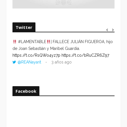
Twitter
#LAMENTABLE
| FALLECE JULIÁN FIGUEROA, hijo
“VOLV
de Joan Sebastián y Maribel Guardia.
HORA 
https://t.co/RsQWo4yz7p
https://t.co/bRuCZR6Z97
DEL R
@REANayarit
3 años ago
https:
ago
Facebook