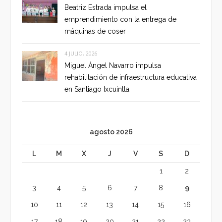
Beatriz Estrada impulsa el
emprendimiento con la entrega de
máquinas de coser
4 JULIO, 2026
Miguel Ángel Navarro impulsa
rehabilitación de infraestructura educativa
en Santiago Ixcuintla
agosto 2026
L
M
X
J
V
S
D
1
2
3
4
5
6
7
8
9
10
11
12
13
14
15
16
17
18
19
20
21
22
23