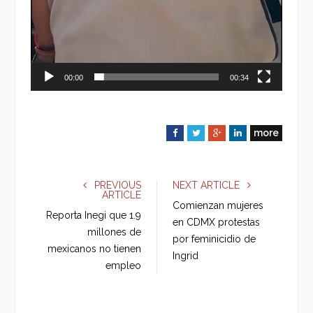
00:00
00:34
more
F
T
G
L
a
w
o
i
c
i
o
n
e
t
g
k
PREVIOUS
NEXT ARTICLE
ARTICLE
b
t
l
e
Comienzan mujeres
o
e
e
d
Reporta Inegi que 1.9
en CDMX protestas
o
r
+
I
millones de
por feminicidio de
k
n
mexicanos no tienen
Ingrid
empleo