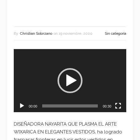
By
Christian Solorzano
on
19 noviembre, 2020
Sin categoría
Reproductor
de
vídeo
00:00
00:30
DISEÑADORA NAYARITA QUE PLASMA EL ARTE
WIXARICA EN ELEGANTES VESTIDOS, ha logrado
traspasar fronteras en lucir estos vestidos en