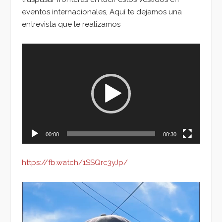
eventos internacionales, Aquí te dejamos una
entrevista que le realizamos
Reproductor
de
vídeo
00:00
00:30
https://fb.watch/1SSQrc3yJp/
Reproductor
de
vídeo