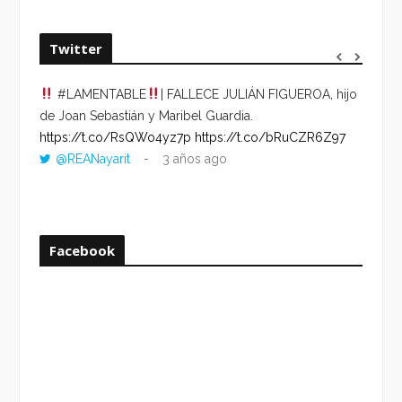
Twitter
#LAMENTABLE
| FALLECE JULIÁN FIGUEROA, hijo
“VOLV
de Joan Sebastián y Maribel Guardia.
HORA 
https://t.co/RsQWo4yz7p
https://t.co/bRuCZR6Z97
DEL R
@REANayarit
3 años ago
https:
ago
Facebook