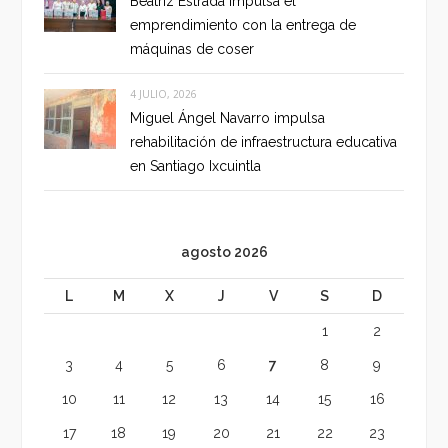
Beatriz Estrada impulsa el
emprendimiento con la entrega de
máquinas de coser
4 JULIO, 2026
Miguel Ángel Navarro impulsa
rehabilitación de infraestructura educativa
en Santiago Ixcuintla
agosto 2026
L
M
X
J
V
S
D
1
2
3
4
5
6
7
8
9
10
11
12
13
14
15
16
17
18
19
20
21
22
23