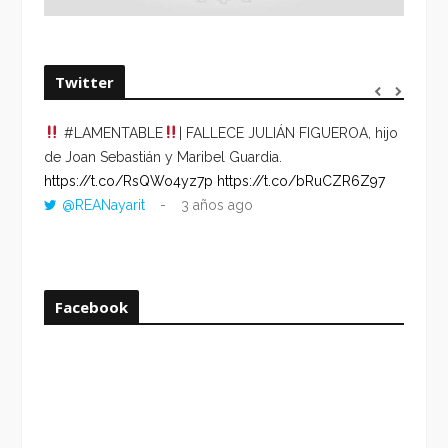
Twitter
#LAMENTABLE
| FALLECE JULIÁN FIGUEROA, hijo
“VOLV
de Joan Sebastián y Maribel Guardia.
HORA 
https://t.co/RsQWo4yz7p
https://t.co/bRuCZR6Z97
DEL R
@REANayarit
3 años ago
https:
ago
Facebook