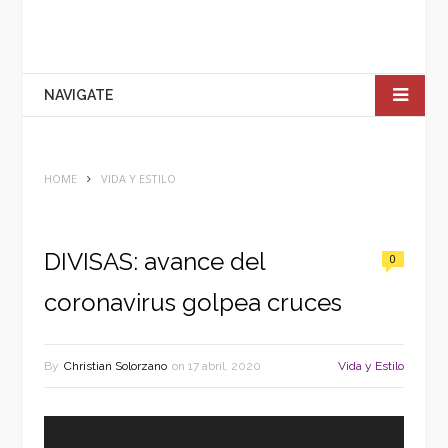
NAVIGATE
HOME
VIDA Y ESTILO
DIVISAS: avance del
0
coronavirus golpea cruces
By
Christian Solorzano
on
17 abril, 2020
Vida y Estilo
Reproductor