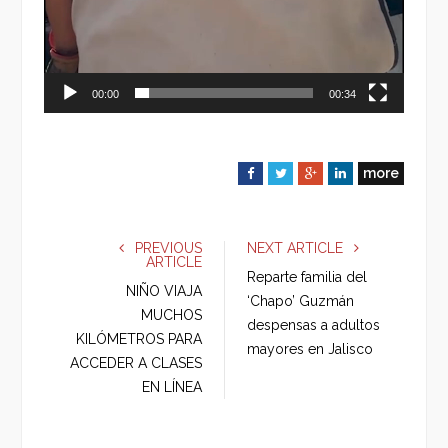
00:00
00:34
more
F
T
G
L
a
w
o
i
c
i
o
n
e
t
g
k
PREVIOUS
NEXT ARTICLE
ARTICLE
b
t
l
e
Reparte familia del
o
e
e
d
NIÑO VIAJA
‘Chapo’ Guzmán
o
r
+
I
MUCHOS
despensas a adultos
k
n
KILÓMETROS PARA
mayores en Jalisco
ACCEDER A CLASES
EN LÍNEA