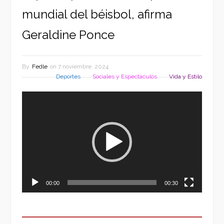
mundial del béisbol, afirma
Geraldine Ponce
By
Fedle
on
7 noviembre, 2024
Deportes
Sociales y Espectáculos
Vida y Estilo
Reproductor
de
vídeo
00:00
00:30