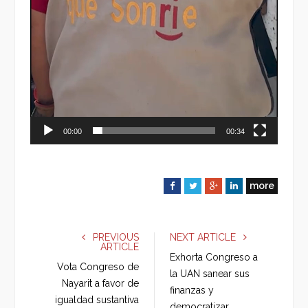
00:00
00:34
more
F
T
G
L
a
w
o
i
c
i
o
n
e
t
g
k
PREVIOUS
NEXT ARTICLE
ARTICLE
b
t
l
e
Exhorta Congreso a
o
e
e
d
Vota Congreso de
la UAN sanear sus
o
r
+
I
Nayarit a favor de
finanzas y
k
n
igualdad sustantiva
democratizar