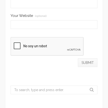
Your Website
(optional)
Search
for: