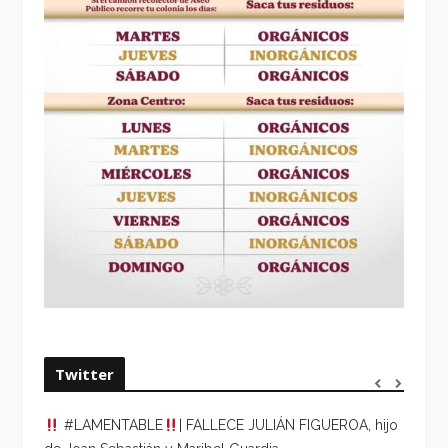
Twitter
#LAMENTABLE
| FALLECE JULIÁN FIGUEROA, hijo
“VOLV