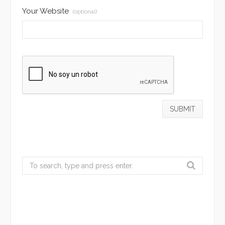
Your Website
(optional)
Search
for: