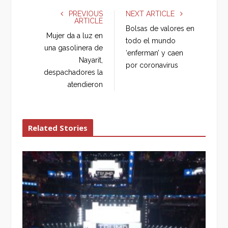
e
t
g
k
PREVIOUS
NEXT ARTICLE
ARTICLE
b
t
l
e
Bolsas de valores en
o
e
e
d
Mujer da a luz en
todo el mundo
o
r
+
I
una gasolinera de
‘enferman’ y caen
k
n
Nayarit,
por coronavirus
despachadores la
atendieron
Related Stories