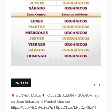
Twitter
#LAMENTABLE
| FALLECE JULIÁN FIGUEROA, hijo
“VOLV
de Joan Sebastián y Maribel Guardia.
HORA 
https://t.co/RsQWo4yz7p
https://t.co/bRuCZR6Z97
DEL R