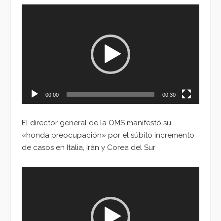
Reproductor
de
vídeo
00:00
00:30
El director general de la OMS manifestó su
«honda preocupación» por el súbito incremento
de casos en Italia, Irán y Corea del Sur
Reproductor
de
vídeo