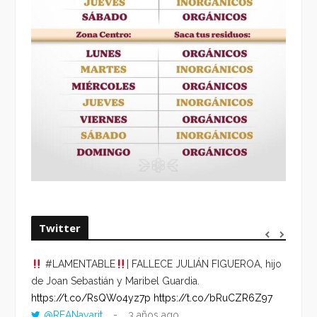
Twitter
#LAMENTABLE
| FALLECE JULIÁN FIGUEROA, hijo
“VOLV
de Joan Sebastián y Maribel Guardia.
HORA 
https://t.co/RsQWo4yz7p
https://t.co/bRuCZR6Z97
DEL R
@REANayarit
3 años ago
https: