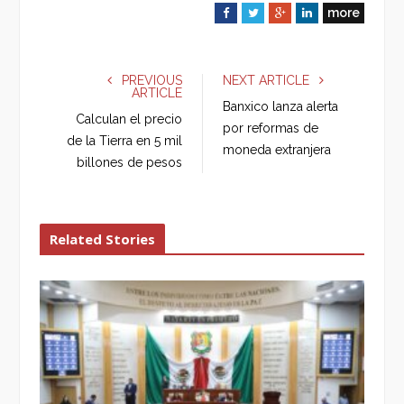
more
F
T
G
L
a
w
o
i
c
i
o
n
e
t
g
k
PREVIOUS
NEXT ARTICLE
ARTICLE
b
t
l
e
Banxico lanza alerta
o
e
e
d
Calculan el precio
por reformas de
o
r
+
I
de la Tierra en 5 mil
moneda extranjera
k
n
billones de pesos
Related Stories