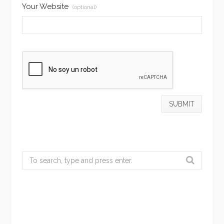
Your Website
(optional)
Search
for: