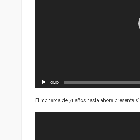
00:00
El monarca de 71 años hasta ahora presenta s
Reproductor
de
vídeo