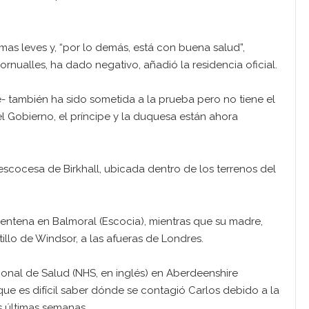
omas leves y, “por lo demás, está con buena salud”,
rnualles, ha dado negativo, añadió la residencia oficial.
- también ha sido sometida a la prueba pero no tiene el
l Gobierno, el príncipe y la duquesa están ahora
scocesa de Birkhall, ubicada dentro de los terrenos del
arentena en Balmoral (Escocia), mientras que su madre,
tillo de Windsor, a las afueras de Londres.
ional de Salud (NHS, en inglés) en Aberdeenshire
que es difícil saber dónde se contagió Carlos debido a la
 últimas semanas.