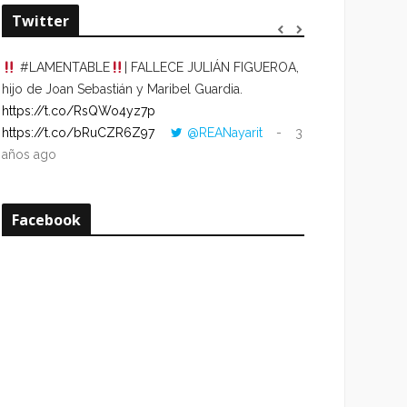
Twitter
#LAMENTABLE
| FALLECE JULIÁN FIGUEROA,
“VOLVER AL HO
hijo de Joan Sebastián y Maribel Guardia.
CUANDO LA HOR
https://t.co/RsQWo4yz7p
CON LA HORA DE
https://t.co/bRuCZR6Z97
@REANayarit
3
https://t.co/e1s
años ago
años ago
Facebook