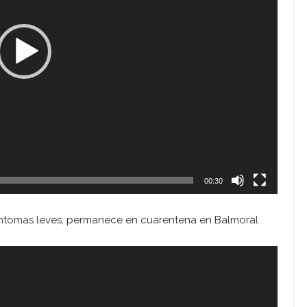
00:30
íntomas leves; permanece en cuarentena en Balmoral