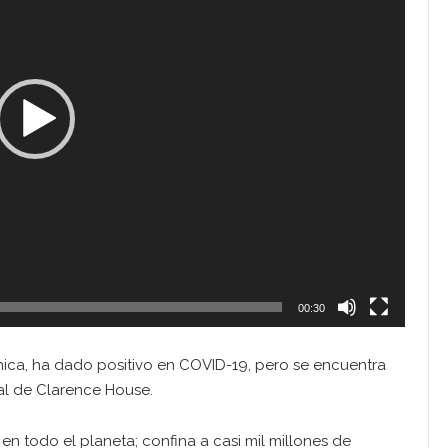
00:30
ánica, ha dado positivo en COVID-19, pero se encuentra
ial de Clarence House.
en todo el planeta; confina a casi mil millones de