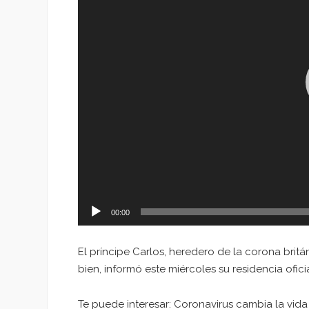
00:00
El príncipe Carlos, heredero de la corona brit
bien, informó este miércoles su residencia ofic
Te puede interesar: Coronavirus cambia la vida 