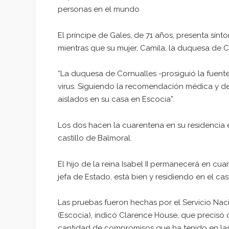
personas en el mundo
El príncipe de Gales, de 71 años, presenta sínt
mientras que su mujer, Camila, la duquesa de Co
“La duquesa de Cornualles -prosiguió la fuente
virus. Siguiendo la recomendación médica y de
aislados en su casa en Escocia”.
Los dos hacen la cuarentena en su residencia e
castillo de Balmoral.
El hijo de la reina Isabel II permanecerá en cu
jefa de Estado, está bien y residiendo en el cas
Las pruebas fueron hechas por el Servicio Nac
(Escocia), indicó Clarence House, que precisó 
cantidad de compromisos que ha tenido en las