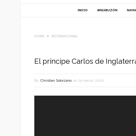
INICIO
#REABUZÓN
NAYA
HOME
INTERNACIONAL
El príncipe Carlos de Inglater
By
Christian Solorzano
on
25 marzo, 2020
Reproductor
de
vídeo