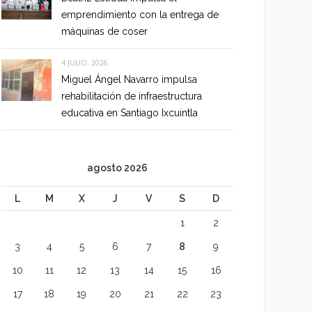
emprendimiento con la entrega de
máquinas de coser
4 JULIO, 2026
Miguel Ángel Navarro impulsa
rehabilitación de infraestructura
educativa en Santiago Ixcuintla
agosto 2026
L
M
X
J
V
S
D
1
2
3
4
5
6
7
8
9
10
11
12
13
14
15
16
17
18
19
20
21
22
23