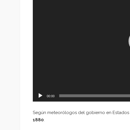
00:00
Según meteorólogos del gobierno en Estados
1880
.