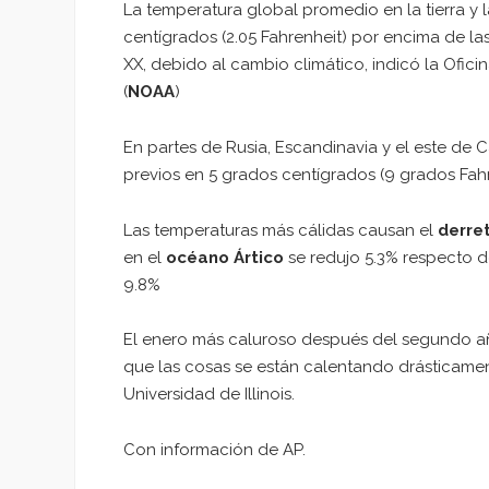
La temperatura global promedio en la tierra y l
centígrados (2.05 Fahrenheit) por encima de l
XX, debido al cambio climático, indicó la Ofic
(
NOAA
)
En partes de Rusia, Escandinavia y el este de
previos en 5 grados centígrados (9 grados Fahr
Las temperaturas más cálidas causan el
derret
en el
océano Ártico
se redujo 5.3% respecto d
9.8%
El enero más caluroso después del segundo añ
que las cosas se están calentando drásticament
Universidad de Illinois.
Con información de AP.