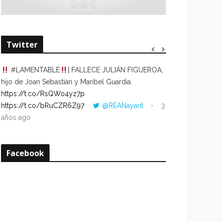
Twitter
#LAMENTABLE
| FALLECE JULIÁN FIGUEROA,
“VOLVER AL HO
hijo de Joan Sebastián y Maribel Guardia.
CUANDO LA HOR
https://t.co/RsQWo4yz7p
CON LA HORA DE
https://t.co/bRuCZR6Z97
@REANayarit
3
https://t.co/e1s
años ago
años ago
Facebook