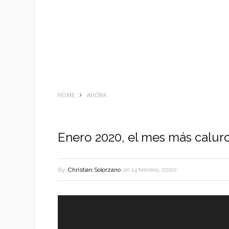
HOME
AHORA
Enero 2020, el mes más calur
By
Christian Solorzano
on
14 febrero, 2020
Reproductor
de
vídeo