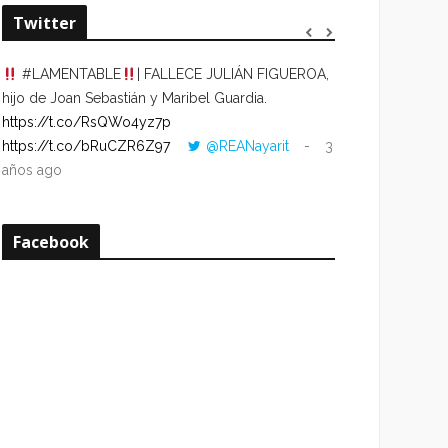
Twitter
#LAMENTABLE
| FALLECE JULIÁN FIGUEROA,
“VOLVER AL HO
hijo de Joan Sebastián y Maribel Guardia.
CUANDO LA HOR
https://t.co/RsQWo4yz7p
CON LA HORA DE
https://t.co/bRuCZR6Z97
@REANayarit
3
https://t.co/e1s
años ago
años ago
Facebook