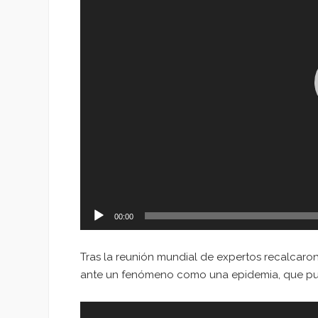
00:00
Tras la reunión mundial de expertos recalcaron
ante un fenómeno como una epidemia, que pue
Reproductor