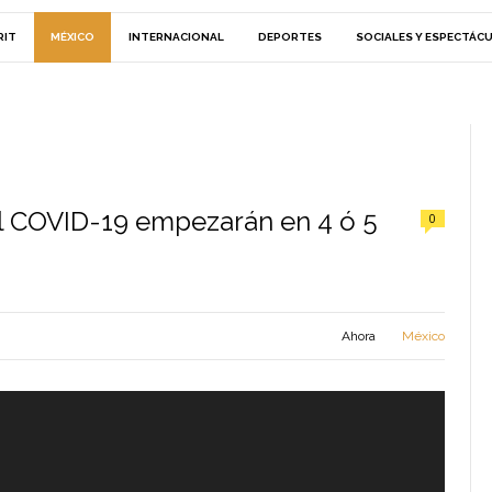
RIT
MÉXICO
INTERNACIONAL
DEPORTES
SOCIALES Y ESPECTÁC
l COVID-19 empezarán en 4 ó 5
0
Ahora
México