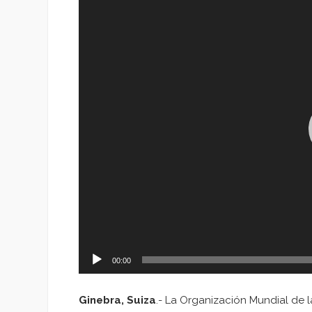
de
vídeo
00:00
Ginebra, Suiza
.- La Organización Mundial de 