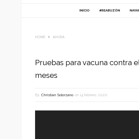
INICIO
#REABUZÓN
NAYA
HOME
AHORA
Pruebas para vacuna contra e
meses
By
Christian Solorzano
on
14 febrero, 2020
Reproductor
de
vídeo