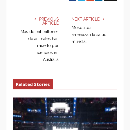
a
w
o
i
c
i
o
n
e
t
g
k
PREVIOUS
NEXT ARTICLE
ARTICLE
b
t
l
e
Mosquitos
o
e
e
d
Más de mil millones
amenazan la salud
o
r
+
I
de animales han
mundial
k
n
muerto por
incendios en
Australia
Related Stories