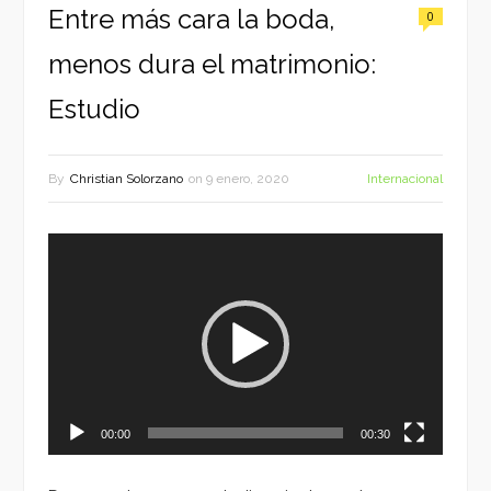
Entre más cara la boda,
0
menos dura el matrimonio:
Estudio
By
Christian Solorzano
on
9 enero, 2020
Internacional
Reproductor
de
vídeo
00:00
00:30