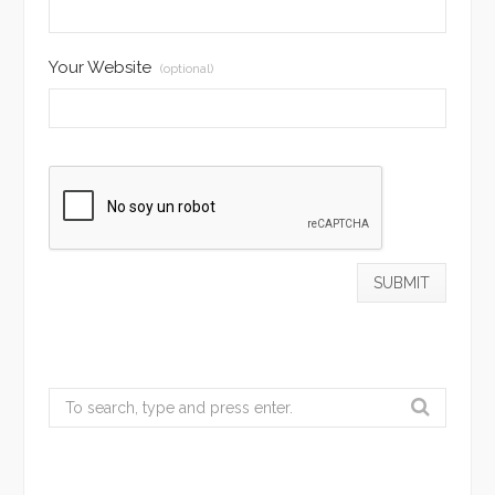
Your Website
(optional)
Search
for: