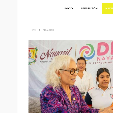
INICIO
#REABUZÓN
NAYA
HOME
NAYARIT