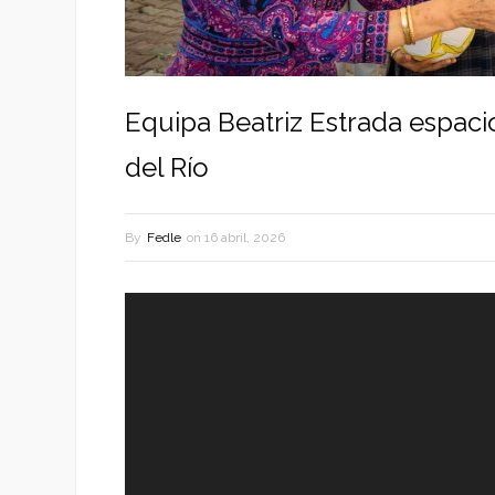
Equipa Beatriz Estrada espacio
del Río
By
Fedle
on
16 abril, 2026
Reproductor
de
vídeo