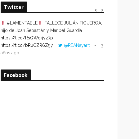
Twitter
#LAMENTABLE
| FALLECE JULIÁN FIGUEROA,
“VOLVER AL HO
hijo de Joan Sebastián y Maribel Guardia.
CUANDO LA HOR
https://t.co/RsQWo4yz7p
CON LA HORA DE
https://t.co/bRuCZR6Z97
@REANayarit
3
https://t.co/e1s
años ago
años ago
Facebook