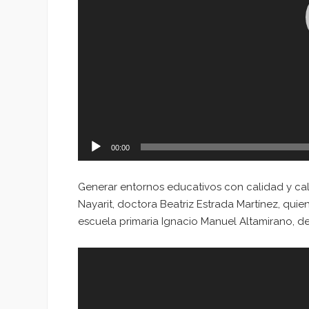
00:00
Generar entornos educativos con calidad y cali
Nayarit, doctora Beatriz Estrada Martínez, qui
escuela primaria Ignacio Manuel Altamirano, de I
Reproductor
de
vídeo