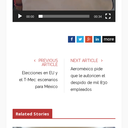
00:00
00:34
more
F
T
G
L
a
w
o
i
c
i
o
n
e
t
g
k
PREVIOUS
NEXT ARTICLE
ARTICLE
b
t
l
e
Aeroméxico pide
o
e
e
d
Elecciones en EU y
que le autoricen el
o
r
+
I
el T-Mec: escenarios
despido de mil 830
k
n
para México
empleados
Related Stories