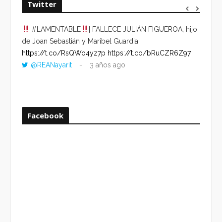
Twitter
#LAMENTABLE
| FALLECE JULIÁN FIGUEROA, hijo
“VOLV
de Joan Sebastián y Maribel Guardia.
HORA 
https://t.co/RsQWo4yz7p
https://t.co/bRuCZR6Z97
DEL R
@REANayarit
3 años ago
https:
ago
Facebook