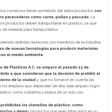
 los comercios tienen prohibido dar estos productos
con
no perecederos como carne, polleo y pescado.
La
stos productos deben transportarse en plástico, ya que
 de material para transportarlos.
stenido distintas reuniones con miembros de la industria
 uso de nuevas tecnologías para producir materiales
con el medio ambiente.
ia de Plásticos A.C. se amparó el pasado 23 de
bido a que consideran que la decisión de prohibir el
bierno de la ciudad
y, que no tomaron en cuenta las
idos los empleos que dependen de ella; este amparo logró
ástico, como cubiertos y platos de un solo uso.
prohibidos los utensilios de plástico, como
, platos y demá
s productos que sean fabricados en su