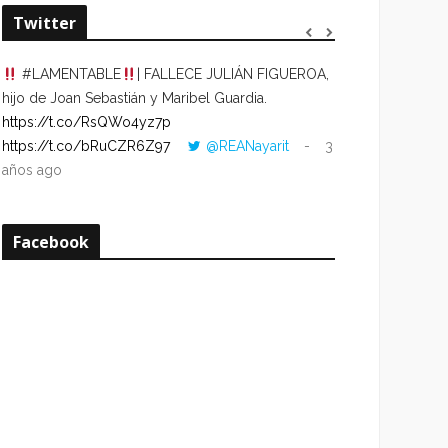
Twitter
#LAMENTABLE
| FALLECE JULIÁN FIGUEROA,
“VOLVER AL HO
hijo de Joan Sebastián y Maribel Guardia.
CUANDO LA HOR
https://t.co/RsQWo4yz7p
CON LA HORA DE
https://t.co/bRuCZR6Z97
@REANayarit
3
https://t.co/e1s
años ago
años ago
Facebook