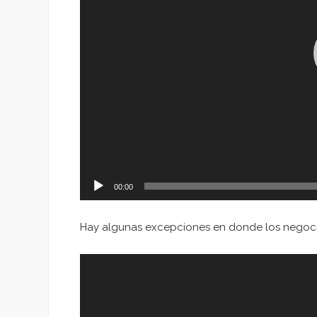
00:00
Hay algunas excepciones en donde los negoci
Reproductor
de
vídeo