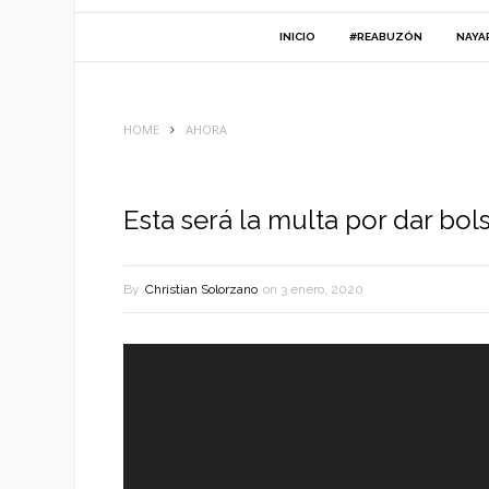
INICIO
#REABUZÓN
NAYA
HOME
AHORA
Esta será la multa por dar bo
By
Christian Solorzano
on
3 enero, 2020
Reproductor
de
vídeo