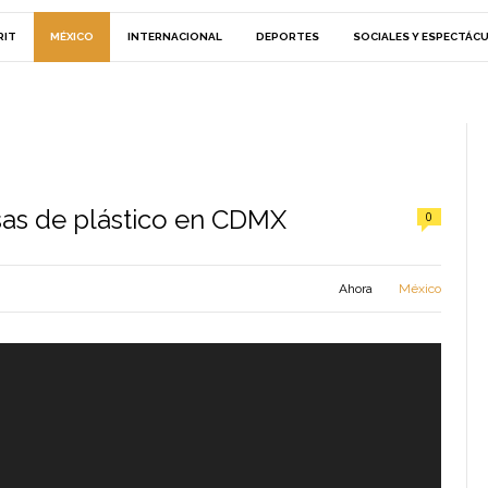
RIT
MÉXICO
INTERNACIONAL
DEPORTES
SOCIALES Y ESPECTÁC
lsas de plástico en CDMX
0
Ahora
México