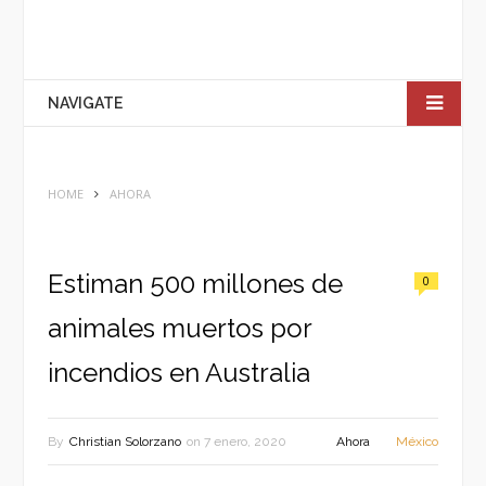
NAVIGATE
HOME
AHORA
Estiman 500 millones de
0
animales muertos por
incendios en Australia
By
Christian Solorzano
on
7 enero, 2020
Ahora
México