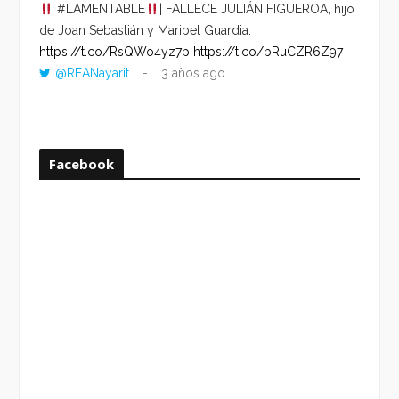
#LAMENTABLE
| FALLECE JULIÁN FIGUEROA, hijo
“VOLV
de Joan Sebastián y Maribel Guardia.
HORA 
https://t.co/RsQWo4yz7p
https://t.co/bRuCZR6Z97
DEL R
@REANayarit
3 años ago
https:
ago
Facebook