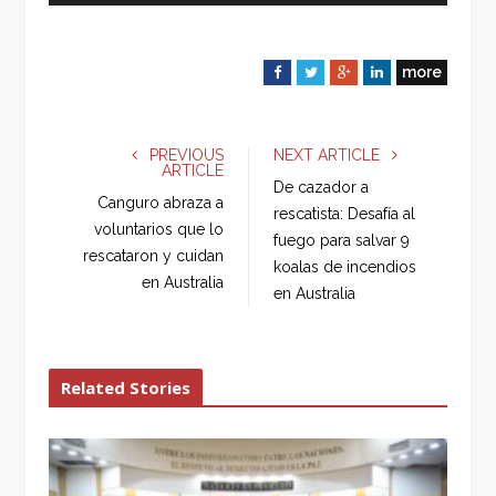
more
F
T
G
L
a
w
o
i
c
i
o
n
e
t
g
k
PREVIOUS
NEXT ARTICLE
ARTICLE
b
t
l
e
De cazador a
o
e
e
d
Canguro abraza a
rescatista: Desafía al
o
r
+
I
voluntarios que lo
fuego para salvar 9
k
n
rescataron y cuidan
koalas de incendios
en Australia
en Australia
Related Stories