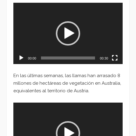
Reproductor
de
vídeo
00:00
00:30
En las últimas semanas, las llamas han arrasado 8
millones de hectáreas de vegetación en Australia,
equivalentes al territorio de Austria.
Reproductor
de
vídeo