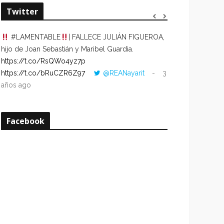
Twitter
#LAMENTABLE
| FALLECE JULIÁN FIGUEROA,
“VOLVER AL HO
hijo de Joan Sebastián y Maribel Guardia.
CUANDO LA HOR
https://t.co/RsQWo4yz7p
CON LA HORA DE
https://t.co/bRuCZR6Z97
@REANayarit
3
https://t.co/e1s
años ago
años ago
Facebook