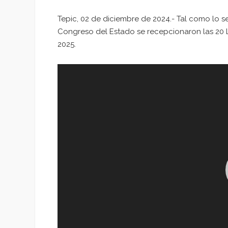
Tepic, 02 de diciembre de 2024.- Tal como lo se
Congreso del Estado se recepcionaron las 20 Le
2025.
Reproductor
de
vídeo