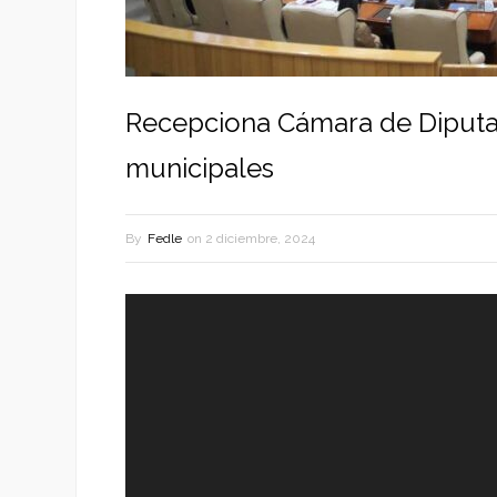
Recepciona Cámara de Diputad
municipales
By
Fedle
on
2 diciembre, 2024
Reproductor
de
vídeo